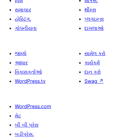
વિશે
શોકેસ.
સમાચાર
થીમ્સ
હોસ્ટિંગ.
પ્લગઇન્સ
ગોપનીયતા
દાખલાઓ
જાણો
સામેલ કરો
આધાર
કાર્યકર્મ
વિકાસકર્તાઓ
દાન કરો
WordPress.tv
Swag
↗
WordPress.com
મેટ
બી બી પ્રેસ
બડીપ્રેસ.