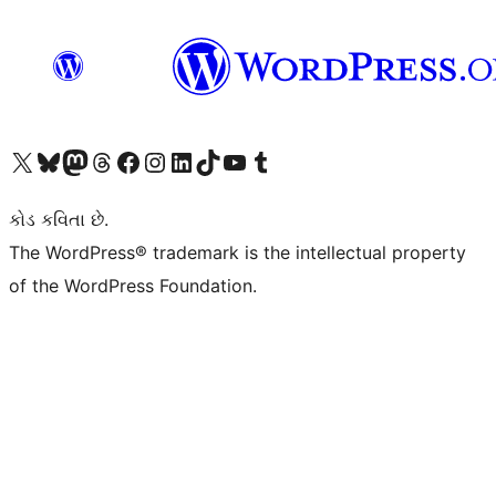
અમારા X (અગાઉ ટ્વિટર) એકાઉન્ટની મુલાકાત લો
અમારા Bluesky એકાઉન્ટની મુલાકાત લો
અમારા માસ્ટોડોન એકાઉન્ટની મુલાકાત લો
અમારા Threads એકાઉન્ટની મુલાકાત લો
અમારા ફેસબુક પેજની મુલાકાત લો
અમારા ઇન્સ્ટાગ્રામ એકાઉન્ટની મુલાકાત લો
અમારા LinkedIn એકાઉન્ટની મુલાકાત લો
અમારા TikTok એકાઉન્ટની મુલાકાત લો
અમારી YouTube ચેનલની મુલાકાત લો
અમારા Tumblr એકાઉન્ટની મુલાકાત લો
કોડ કવિતા છે.
The WordPress® trademark is the intellectual property
of the WordPress Foundation.