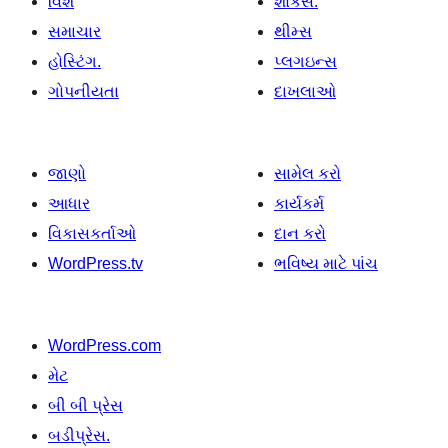
વિશે
શોકેસ.
સમાચાર
થીમ્સ
હોસ્ટિંગ.
પ્લગઇન્સ
ગોપનીયતા
દાખલાઓ
જાણો
સામેલ કરો
આધાર
કાર્યકર્મ
વિકાસકર્તાઓ
દાન કરો
WordPress.tv
ભવિષ્ય માટે પાંચ
WordPress.com
મેટ
બી બી પ્રેસ
બડીપ્રેસ.