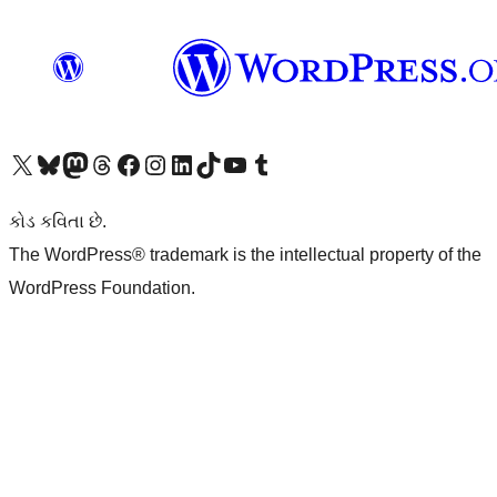
અમારા X (અગાઉ ટ્વિટર) એકાઉન્ટની મુલાકાત લો
અમારા Bluesky એકાઉન્ટની મુલાકાત લો
અમારા માસ્ટોડોન એકાઉન્ટની મુલાકાત લો
અમારા Threads એકાઉન્ટની મુલાકાત લો
અમારા ફેસબુક પેજની મુલાકાત લો
અમારા ઇન્સ્ટાગ્રામ એકાઉન્ટની મુલાકાત લો
અમારા LinkedIn એકાઉન્ટની મુલાકાત લો
અમારા TikTok એકાઉન્ટની મુલાકાત લો
અમારી YouTube ચેનલની મુલાકાત લો
અમારા Tumblr એકાઉન્ટની મુલાકાત લો
કોડ કવિતા છે.
The WordPress® trademark is the intellectual property of the
WordPress Foundation.