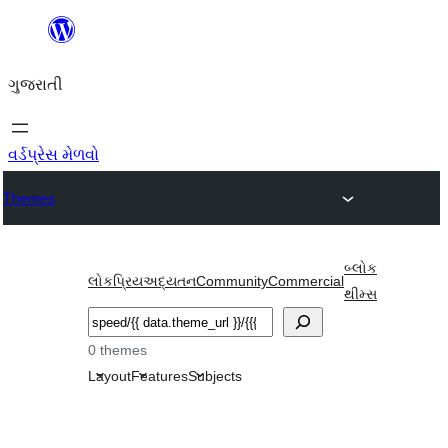
કંટેન્ટ(લખાણ)
પર
ગુજરાતી
જાઓ
વર્ડપ્રેસ મેળવો
Themes
બ્લોક
લોકપ્રિય
અદ્યતન
Community
Commercial
થીમ્સ
શોધો
0 themes
Layout
Features
Subjects