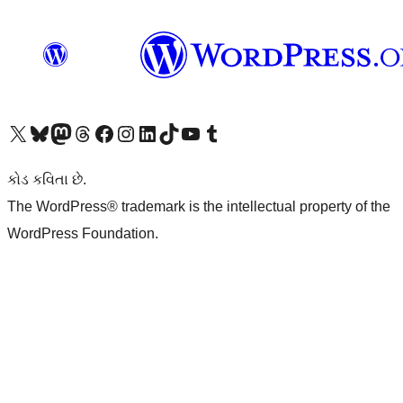
અમારા X (અગાઉ ટ્વિટર) એકાઉન્ટની મુલાકાત લો
અમારા Bluesky એકાઉન્ટની મુલાકાત લો
અમારા માસ્ટોડોન એકાઉન્ટની મુલાકાત લો
અમારા Threads એકાઉન્ટની મુલાકાત લો
અમારા ફેસબુક પેજની મુલાકાત લો
અમારા ઇન્સ્ટાગ્રામ એકાઉન્ટની મુલાકાત લો
અમારા LinkedIn એકાઉન્ટની મુલાકાત લો
અમારા TikTok એકાઉન્ટની મુલાકાત લો
અમારી YouTube ચેનલની મુલાકાત લો
અમારા Tumblr એકાઉન્ટની મુલાકાત લો
કોડ કવિતા છે.
The WordPress® trademark is the intellectual property of the
WordPress Foundation.