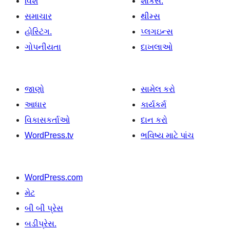
વિશે
શોકેસ.
સમાચાર
થીમ્સ
હોસ્ટિંગ.
પ્લગઇન્સ
ગોપનીયતા
દાખલાઓ
જાણો
સામેલ કરો
આધાર
કાર્યકર્મ
વિકાસકર્તાઓ
દાન કરો
WordPress.tv
ભવિષ્ય માટે પાંચ
WordPress.com
મેટ
બી બી પ્રેસ
બડીપ્રેસ.