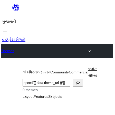
કંટેન્ટ(લખાણ)
પર
ગુજરાતી
જાઓ
વર્ડપ્રેસ મેળવો
Themes
બ્લોક
લોકપ્રિય
અદ્યતન
Community
Commercial
થીમ્સ
શોધો
0 themes
Layout
Features
Subjects