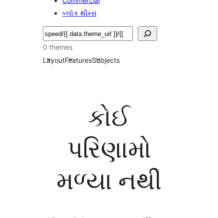
Commercial
બ્લોક થીમ્સ
શોધો
0 themes
Layout
Features
Subjects
કોઈ
પરિણામો
મળ્યા નથી