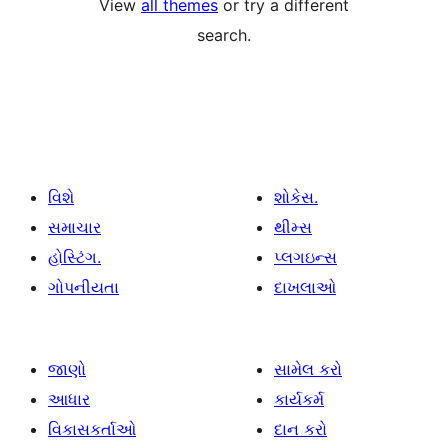
View
all themes
or try a different
search.
વિશે
શોકેસ.
સમાચાર
થીમ્સ
હોસ્ટિંગ.
પ્લગઇન્સ
ગોપનીયતા
દાખલાઓ
જાણો
સામેલ કરો
આધાર
કાર્યકર્મ
વિકાસકર્તાઓ
દાન કરો