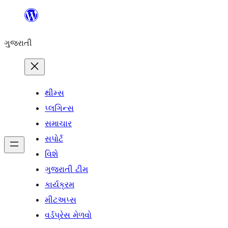
કંટેન્ટ(લખાણ)
પર
ગુજરાતી
જાઓ
થીમ્સ
પ્લગિન્સ
સમાચાર
સપોર્ટ
વિશે
ગુજરાતી ટીમ
કાર્યક્રમ
મીટઅપ્સ
વર્ડપ્રેસ મેળવો