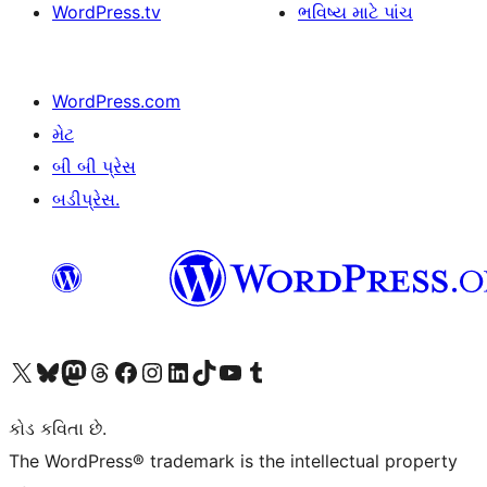
WordPress.tv
ભવિષ્ય માટે પાંચ
WordPress.com
મેટ
બી બી પ્રેસ
બડીપ્રેસ.
અમારા X (અગાઉ ટ્વિટર) એકાઉન્ટની મુલાકાત લો
અમારા Bluesky એકાઉન્ટની મુલાકાત લો
અમારા માસ્ટોડોન એકાઉન્ટની મુલાકાત લો
અમારા Threads એકાઉન્ટની મુલાકાત લો
અમારા ફેસબુક પેજની મુલાકાત લો
અમારા ઇન્સ્ટાગ્રામ એકાઉન્ટની મુલાકાત લો
અમારા LinkedIn એકાઉન્ટની મુલાકાત લો
અમારા TikTok એકાઉન્ટની મુલાકાત લો
અમારી YouTube ચેનલની મુલાકાત લો
અમારા Tumblr એકાઉન્ટની મુલાકાત લો
કોડ કવિતા છે.
The WordPress® trademark is the intellectual property