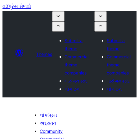
વર્ડપ્રેસ મેળવો
Submit a
Submit a
theme
theme
Themes
Commercial
Commercial
theme
theme
companies
companies
મારું મનપસંદ
મારું મનપસંદ
લોગ ઇન
લોગ ઇન
લોકપ્રિય
અદ્યતન
Community