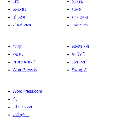
વિશે
શોકેસ.
સમાચાર
થીમ્સ
હોસ્ટિંગ.
પ્લગઇન્સ
ગોપનીયતા
દાખલાઓ
જાણો
સામેલ કરો
આધાર
કાર્યકર્મ
વિકાસકર્તાઓ
દાન કરો
WordPress.tv
Swag
↗
WordPress.com
મેટ
બી બી પ્રેસ
બડીપ્રેસ.