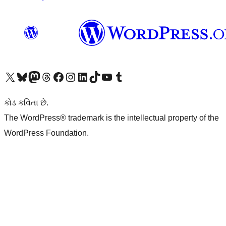
અમારા X (અગાઉ ટ્વિટર) એકાઉન્ટની મુલાકાત લો
અમારા Bluesky એકાઉન્ટની મુલાકાત લો
અમારા માસ્ટોડોન એકાઉન્ટની મુલાકાત લો
અમારા Threads એકાઉન્ટની મુલાકાત લો
અમારા ફેસબુક પેજની મુલાકાત લો
અમારા ઇન્સ્ટાગ્રામ એકાઉન્ટની મુલાકાત લો
અમારા LinkedIn એકાઉન્ટની મુલાકાત લો
અમારા TikTok એકાઉન્ટની મુલાકાત લો
અમારી YouTube ચેનલની મુલાકાત લો
અમારા Tumblr એકાઉન્ટની મુલાકાત લો
કોડ કવિતા છે.
The WordPress® trademark is the intellectual property of the
WordPress Foundation.