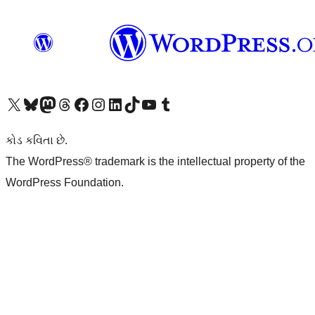
અમારા X (અગાઉ ટ્વિટર) એકાઉન્ટની મુલાકાત લો
અમારા Bluesky એકાઉન્ટની મુલાકાત લો
અમારા માસ્ટોડોન એકાઉન્ટની મુલાકાત લો
અમારા Threads એકાઉન્ટની મુલાકાત લો
અમારા ફેસબુક પેજની મુલાકાત લો
અમારા ઇન્સ્ટાગ્રામ એકાઉન્ટની મુલાકાત લો
અમારા LinkedIn એકાઉન્ટની મુલાકાત લો
અમારા TikTok એકાઉન્ટની મુલાકાત લો
અમારી YouTube ચેનલની મુલાકાત લો
અમારા Tumblr એકાઉન્ટની મુલાકાત લો
કોડ કવિતા છે.
The WordPress® trademark is the intellectual property of the
WordPress Foundation.