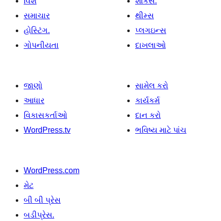
વિશે
શોકેસ.
સમાચાર
થીમ્સ
હોસ્ટિંગ.
પ્લગઇન્સ
ગોપનીયતા
દાખલાઓ
જાણો
સામેલ કરો
આધાર
કાર્યકર્મ
વિકાસકર્તાઓ
દાન કરો
WordPress.tv
ભવિષ્ય માટે પાંચ
WordPress.com
મેટ
બી બી પ્રેસ
બડીપ્રેસ.