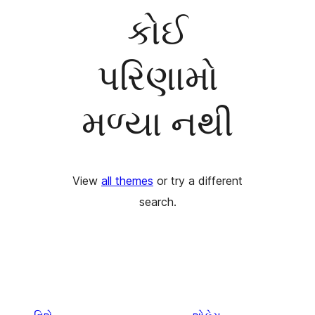
કોઈ
પરિણામો
મળ્યા નથી
View
all themes
or try a different
search.