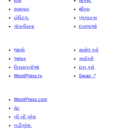
વિશે
શોકેસ.
સમાચાર
થીમ્સ
હોસ્ટિંગ.
પ્લગઇન્સ
ગોપનીયતા
દાખલાઓ
જાણો
સામેલ કરો
આધાર
કાર્યકર્મ
વિકાસકર્તાઓ
દાન કરો
WordPress.tv
Swag
↗
WordPress.com
મેટ
બી બી પ્રેસ
બડીપ્રેસ.