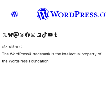
અમારા X (અગાઉ ટ્વિટર) એકાઉન્ટની મુલાકાત લો
અમારા Bluesky એકાઉન્ટની મુલાકાત લો
અમારા માસ્ટોડોન એકાઉન્ટની મુલાકાત લો
અમારા Threads એકાઉન્ટની મુલાકાત લો
અમારા ફેસબુક પેજની મુલાકાત લો
અમારા ઇન્સ્ટાગ્રામ એકાઉન્ટની મુલાકાત લો
અમારા LinkedIn એકાઉન્ટની મુલાકાત લો
અમારા TikTok એકાઉન્ટની મુલાકાત લો
અમારી YouTube ચેનલની મુલાકાત લો
અમારા Tumblr એકાઉન્ટની મુલાકાત લો
કોડ કવિતા છે.
The WordPress® trademark is the intellectual property of
the WordPress Foundation.