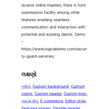
receive online inquiries; there is form
submissions facility among other
features enabling seamless
communication and interaction with
potential and existing clients. Demo
–
https://www.logicaldemo.com/securi
ty-guard-services/
લક્ષણો
બ્લોગ
, 
Custom background
, 
Custom
colors
, 
Custom header
, 
Custom logo
, 
કસ્ટમ મેનુ
, 
E-commerce
, 
Editor style
, 
Featured images
, 
Flexible header
, 