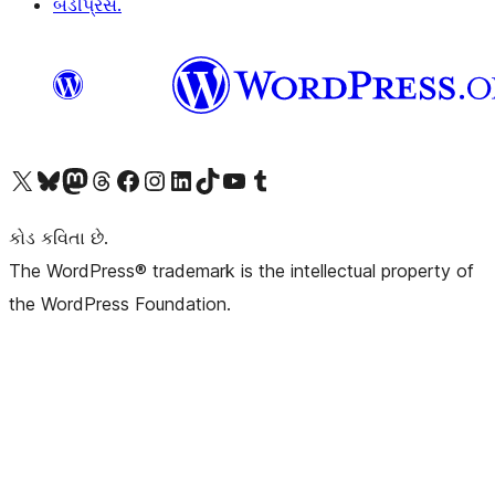
બડીપ્રેસ.
અમારા X (અગાઉ ટ્વિટર) એકાઉન્ટની મુલાકાત લો
અમારા Bluesky એકાઉન્ટની મુલાકાત લો
અમારા માસ્ટોડોન એકાઉન્ટની મુલાકાત લો
અમારા Threads એકાઉન્ટની મુલાકાત લો
અમારા ફેસબુક પેજની મુલાકાત લો
અમારા ઇન્સ્ટાગ્રામ એકાઉન્ટની મુલાકાત લો
અમારા LinkedIn એકાઉન્ટની મુલાકાત લો
અમારા TikTok એકાઉન્ટની મુલાકાત લો
અમારી YouTube ચેનલની મુલાકાત લો
અમારા Tumblr એકાઉન્ટની મુલાકાત લો
કોડ કવિતા છે.
The WordPress® trademark is the intellectual property of
the WordPress Foundation.