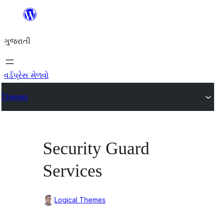
કંટેન્ટ(લખાણ)
પર
ગુજરાતી
જાઓ
વર્ડપ્રેસ મેળવો
Themes
Security Guard
Services
Logical Themes