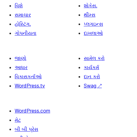
વિશે
શોકેસ.
સમાચાર
થીમ્સ
હોસ્ટિંગ.
પ્લગઇન્સ
ગોપનીયતા
દાખલાઓ
જાણો
સામેલ કરો
આધાર
કાર્યકર્મ
વિકાસકર્તાઓ
દાન કરો
WordPress.tv
Swag
↗
WordPress.com
મેટ
બી બી પ્રેસ