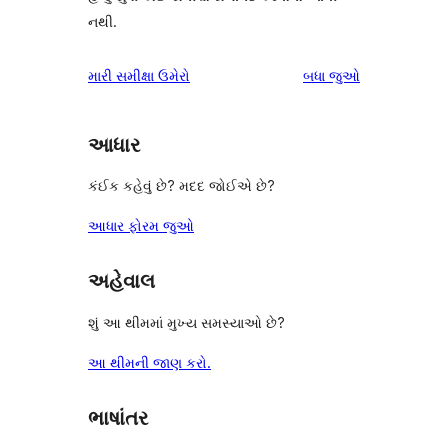
નથી.
સમીક્ષાઓ
મારી સમીક્ષા ઉમેરો
બધા
જુઓ
આધાર
કંઈક કહેવું છે? મદદ જોઈએ છે?
આધાર ફોરમ જુઓ
અહેવાલ
શું આ થીમમાં મુખ્ય સમસ્યાઓ છે?
આ થીમની જાણ કરો.
ભાષાંતર