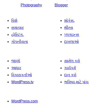
Photography
Blogger
વિશે
શોકેસ.
સમાચાર
થીમ્સ
હોસ્ટિંગ.
પ્લગઇન્સ
ગોપનીયતા
દાખલાઓ
જાણો
સામેલ કરો
આધાર
કાર્યકર્મ
વિકાસકર્તાઓ
દાન કરો
WordPress.tv
ભવિષ્ય માટે પાંચ
WordPress.com