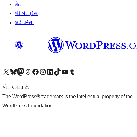
મેટ
બી બી પ્રેસ
બડીપ્રેસ.
અમારા X (અગાઉ ટ્વિટર) એકાઉન્ટની મુલાકાત લો
અમારા Bluesky એકાઉન્ટની મુલાકાત લો
અમારા માસ્ટોડોન એકાઉન્ટની મુલાકાત લો
અમારા Threads એકાઉન્ટની મુલાકાત લો
અમારા ફેસબુક પેજની મુલાકાત લો
અમારા ઇન્સ્ટાગ્રામ એકાઉન્ટની મુલાકાત લો
અમારા LinkedIn એકાઉન્ટની મુલાકાત લો
અમારા TikTok એકાઉન્ટની મુલાકાત લો
અમારી YouTube ચેનલની મુલાકાત લો
અમારા Tumblr એકાઉન્ટની મુલાકાત લો
કોડ કવિતા છે.
The WordPress® trademark is the intellectual property of the
WordPress Foundation.