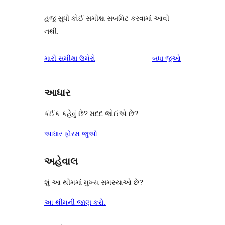
હજુ સુધી કોઈ સમીક્ષા સબમિટ કરવામાં આવી
નથી.
સમીક્ષાઓ
મારી સમીક્ષા ઉમેરો
બધા
જુઓ
આધાર
કંઈક કહેવું છે? મદદ જોઈએ છે?
આધાર ફોરમ જુઓ
અહેવાલ
શું આ થીમમાં મુખ્ય સમસ્યાઓ છે?
આ થીમની જાણ કરો.