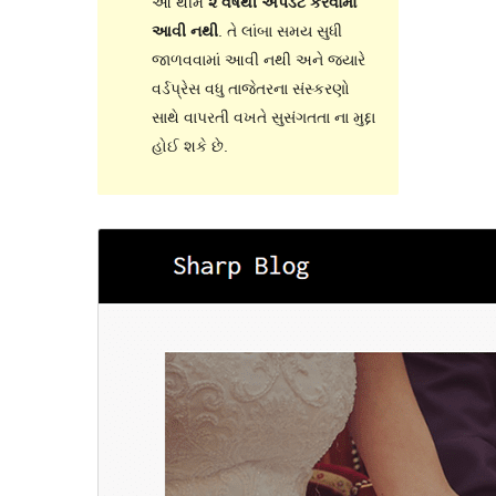
આ થીમ
૨ વર્ષથી અપડેટ કરવામાં
આવી નથી
. તે લાંબા સમય સુધી
જાળવવામાં આવી નથી અને જ્યારે
વર્ડપ્રેસ વધુ તાજેતરના સંસ્કરણો
સાથે વાપરતી વખતે સુસંગતતા ના મુદ્દા
હોઈ શકે છે.