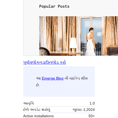
પૂર્વાવલોકન
ડાઉનલોડ કરો
આ
Emerge Blog
ની ચાઈલ્ડ થીમ
છે.
આવૃત્તિ
1.0
છેલે અપડેટ થયેલું
જુલાઇ 1,2024
Active installations
50+