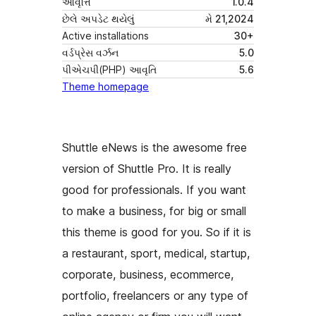
આવૃત્તિ
1.0.4
છેલે અપડેટ થયેલું
મે 21,2024
Active installations
30+
વર્ડપ્રેસ વર્ઝન
5.0
પીએચપી(PHP) આવૃતિ
5.6
Theme homepage
Shuttle eNews is the awesome free
version of Shuttle Pro. It is really
good for professionals. If you want
to make a business, for big or small
this theme is good for you. So if it is
a restaurant, sport, medical, startup,
corporate, business, ecommerce,
portfolio, freelancers or any type of