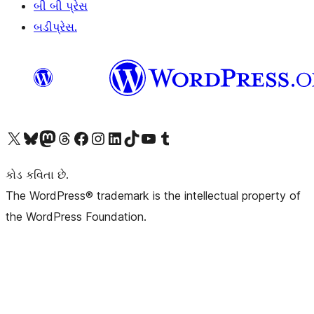
બી બી પ્રેસ
બડીપ્રેસ.
અમારા X (અગાઉ ટ્વિટર) એકાઉન્ટની મુલાકાત લો
અમારા Bluesky એકાઉન્ટની મુલાકાત લો
અમારા માસ્ટોડોન એકાઉન્ટની મુલાકાત લો
અમારા Threads એકાઉન્ટની મુલાકાત લો
અમારા ફેસબુક પેજની મુલાકાત લો
અમારા ઇન્સ્ટાગ્રામ એકાઉન્ટની મુલાકાત લો
અમારા LinkedIn એકાઉન્ટની મુલાકાત લો
અમારા TikTok એકાઉન્ટની મુલાકાત લો
અમારી YouTube ચેનલની મુલાકાત લો
અમારા Tumblr એકાઉન્ટની મુલાકાત લો
કોડ કવિતા છે.
The WordPress® trademark is the intellectual property of
the WordPress Foundation.