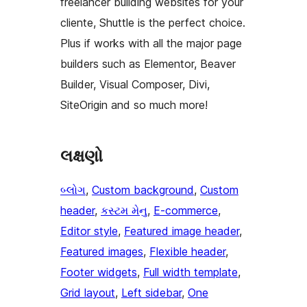
freelancer building websites for your
cliente, Shuttle is the perfect choice.
Plus if works with all the major page
builders such as Elementor, Beaver
Builder, Visual Composer, Divi,
SiteOrigin and so much more!
લક્ષણો
બ્લોગ
, 
Custom background
, 
Custom
header
, 
કસ્ટમ મેનુ
, 
E-commerce
, 
Editor style
, 
Featured image header
, 
Featured images
, 
Flexible header
, 
Footer widgets
, 
Full width template
, 
Grid layout
, 
Left sidebar
, 
One