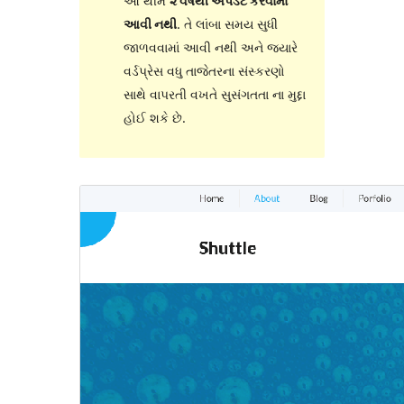
આ થીમ
૨ વર્ષથી અપડેટ કરવામાં
આવી નથી
. તે લાંબા સમય સુધી
જાળવવામાં આવી નથી અને જ્યારે
વર્ડપ્રેસ વધુ તાજેતરના સંસ્કરણો
સાથે વાપરતી વખતે સુસંગતતા ના મુદ્દા
હોઈ શકે છે.