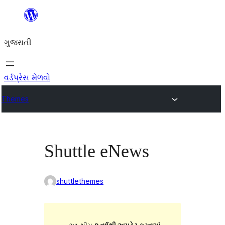
કંટેન્ટ(લખાણ)
પર
ગુજરાતી
જાઓ
વર્ડપ્રેસ મેળવો
Themes
Shuttle eNews
shuttlethemes