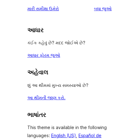
સમીક્ષાઓ
મારી સમીક્ષા ઉમેરો
બધા
જુઓ
આધાર
કંઈક કહેવું છે? મદદ જોઈએ છે?
આધાર ફોરમ જુઓ
અહેવાલ
શું આ થીમમાં મુખ્ય સમસ્યાઓ છે?
આ થીમની જાણ કરો.
ભાષાંતર
This theme is available in the following
languages:
English (US)
,
Español de