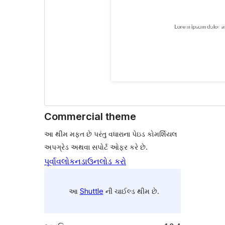
Commercial theme
આ થીમ મફત છે પરંતુ વધારાના પેઇડ કોમર્શિયલ
અપગ્રેડ અથવા સપોર્ટ ઓફર કરે છે.
પૂર્વાવલોકન
ડાઉનલોડ કરો
આ
Shuttle
ની ચાઈલ્ડ થીમ છે.