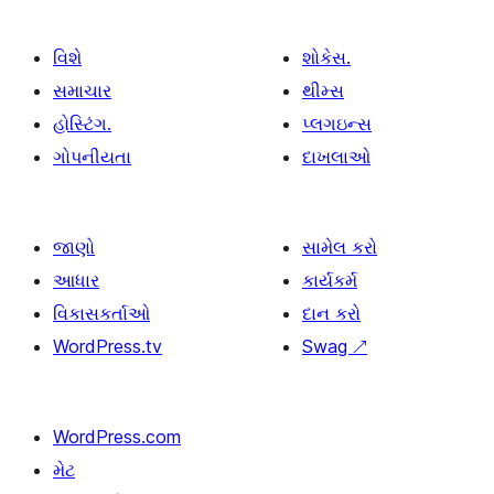
વિશે
શોકેસ.
સમાચાર
થીમ્સ
હોસ્ટિંગ.
પ્લગઇન્સ
ગોપનીયતા
દાખલાઓ
જાણો
સામેલ કરો
આધાર
કાર્યકર્મ
વિકાસકર્તાઓ
દાન કરો
WordPress.tv
Swag
↗
WordPress.com
મેટ