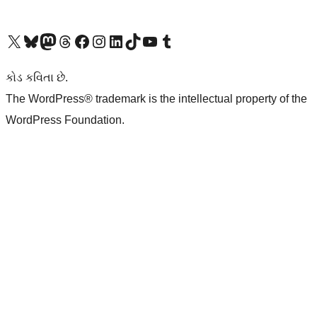
અમારા X (અગાઉ ટ્વિટર) એકાઉન્ટની મુલાકાત લો
અમારા Bluesky એકાઉન્ટની મુલાકાત લો
અમારા માસ્ટોડોન એકાઉન્ટની મુલાકાત લો
અમારા Threads એકાઉન્ટની મુલાકાત લો
અમારા ફેસબુક પેજની મુલાકાત લો
અમારા ઇન્સ્ટાગ્રામ એકાઉન્ટની મુલાકાત લો
અમારા LinkedIn એકાઉન્ટની મુલાકાત લો
અમારા TikTok એકાઉન્ટની મુલાકાત લો
અમારી YouTube ચેનલની મુલાકાત લો
અમારા Tumblr એકાઉન્ટની મુલાકાત લો
કોડ કવિતા છે.
The WordPress® trademark is the intellectual property of the
WordPress Foundation.