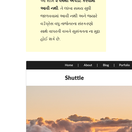
આ થીમ
૨ વર્ષથી અપડેટ કરવામાં
આવી નથી
. તે લાંબા સમય સુધી
જાળવવામાં આવી નથી અને જ્યારે
વર્ડપ્રેસ વધુ તાજેતરના સંસ્કરણો
સાથે વાપરતી વખતે સુસંગતતા ના મુદ્દા
હોઈ શકે છે.