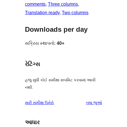
comments
, 
Three columns
, 
Translation ready
, 
Two columns
Downloads per day
સક્રિય સ્થાપનો:
40+
રેટિંગ્સ
હજુ સુધી કોઈ સમીક્ષા સબમિટ કરવામાં આવી
નથી.
સમીક્ષાઓ
મારી સમીક્ષા ઉમેરો
બધા
જુઓ
આધાર