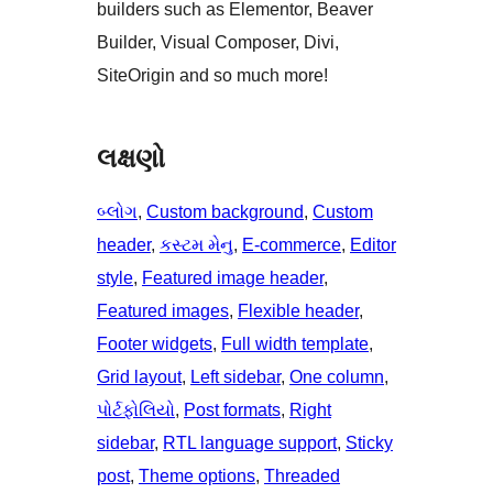
builders such as Elementor, Beaver
Builder, Visual Composer, Divi,
SiteOrigin and so much more!
લક્ષણો
બ્લોગ
, 
Custom background
, 
Custom
header
, 
કસ્ટમ મેનુ
, 
E-commerce
, 
Editor
style
, 
Featured image header
, 
Featured images
, 
Flexible header
, 
Footer widgets
, 
Full width template
, 
Grid layout
, 
Left sidebar
, 
One column
, 
પોર્ટફોલિયો
, 
Post formats
, 
Right
sidebar
, 
RTL language support
, 
Sticky
post
, 
Theme options
, 
Threaded