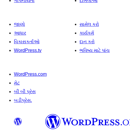
ગોપનીયતા
દાખલાઓ
જાણો
સામેલ કરો
આધાર
કાર્યકર્મ
વિકાસકર્તાઓ
દાન કરો
WordPress.tv
ભવિષ્ય માટે પાંચ
WordPress.com
મેટ
બી બી પ્રેસ
બડીપ્રેસ.