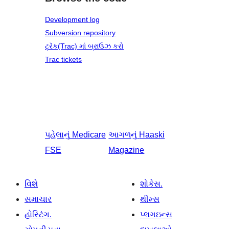
Development log
Subversion repository
ટ્રૅક(Trac) માં બ્રાઉઝ કરો
Trac tickets
પહેલાનું
Medicare
આગળનું
Haaski
FSE
Magazine
વિશે
શોકેસ.
સમાચાર
થીમ્સ
હોસ્ટિંગ.
પ્લગઇન્સ