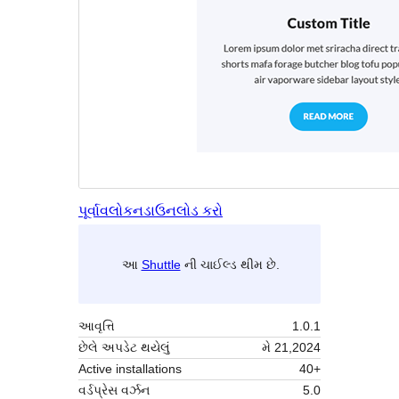
પૂર્વાવલોકન
ડાઉનલોડ કરો
આ
Shuttle
ની ચાઈલ્ડ થીમ છે.
આવૃત્તિ
1.0.1
છેલે અપડેટ થયેલું
મે 21,2024
Active installations
40+
વર્ડપ્રેસ વર્ઝન
5.0