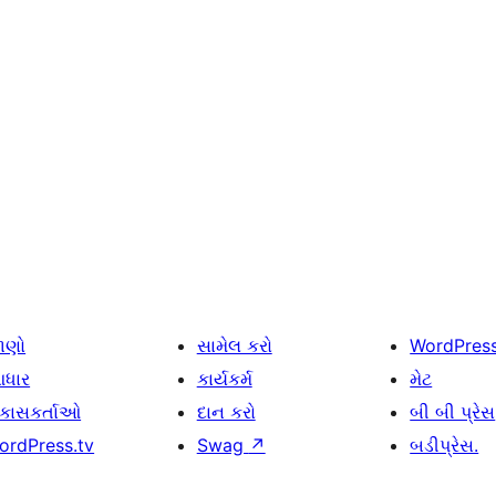
ાણો
સામેલ કરો
WordPres
ધાર
કાર્યકર્મ
મેટ
િકાસકર્તાઓ
દાન કરો
બી બી પ્રેસ
ordPress.tv
Swag
↗
બડીપ્રેસ.