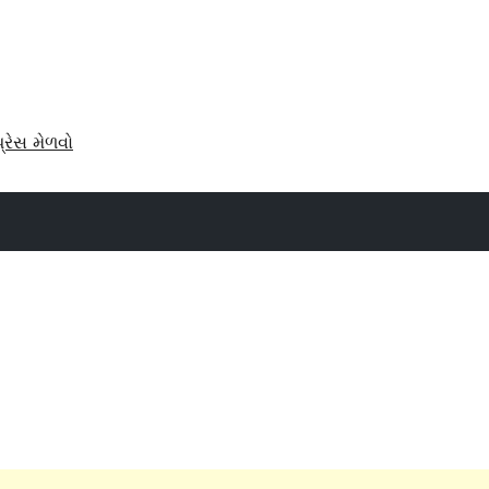
પ્રેસ મેળવો