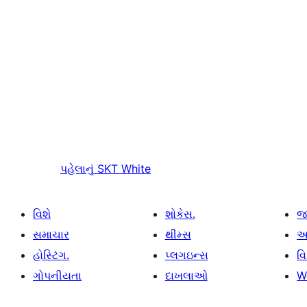
પહેલાનું
SKT White
વિશે
શોકેસ.
જ
સમાચાર
થીમ્સ
આ
હોસ્ટિંગ.
પ્લગઇન્સ
વ
ગોપનીયતા
દાખલાઓ
W