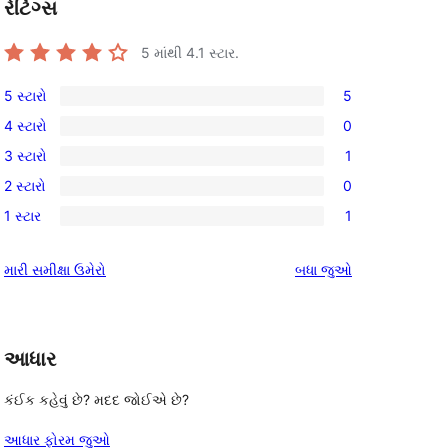
રેટિંગ્સ
5 માંથી
4.1
સ્ટાર.
5 સ્ટારો
5
5
4 સ્ટારો
0
5-
0
3 સ્ટારો
1
સ્ટાર
4-
1
સમીક્ષાઓ
2 સ્ટારો
0
સ્ટાર
3-
0
સમીક્ષાઓ
1 સ્ટાર
1
સ્ટાર
2-
1
સમીક્ષા
સ્ટાર
1-
સમીક્ષાઓ
મારી સમીક્ષા ઉમેરો
બધા
જુઓ
સમીક્ષાઓ
સ્ટાર
સમીક્ષા
આધાર
કંઈક કહેવું છે? મદદ જોઈએ છે?
આધાર ફોરમ જુઓ