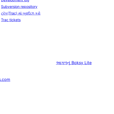
Subversion repository
ટ્રૅક(Trac) માં બ્રાઉઝ કરો
Trac tickets
આગળનું
Boksy Lite
s.com