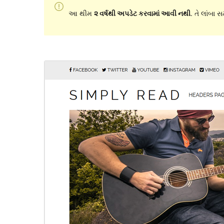
આ થીમ
૨ વર્ષથી અપડેટ કરવામાં આવી નથી
. તે લાંબા 