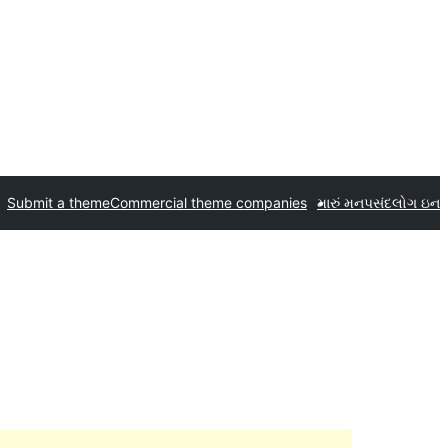
Submit a theme
Commercial theme companies
મારું મનપસંદ
લોગ ઇન