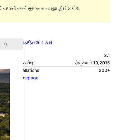
 વાપરતી વખતે સુસંગતતા ના મુદ્દા હોઈ શકે છે.
પૂર્વાવલોકન
ડાઉનલોડ કરો
આવૃત્તિ
2.1
છેલે અપડેટ થયેલું
ફેબ્રુવારી 19,2015
Active installations
200+
Theme homepage