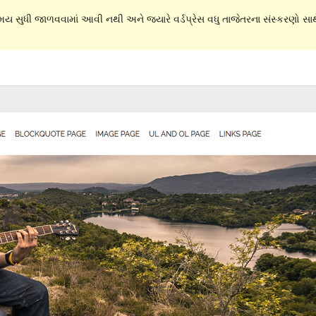
સમય સુધી જાળવવામાં આવી નથી અને જ્યારે વર્ડપ્રેસ વધુ તાજેતરના સંસ્કરણો સાથે