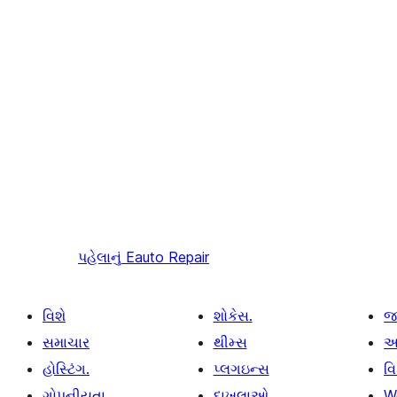
પહેલાનું
Eauto Repair
વિશે
શોકેસ.
જ
સમાચાર
થીમ્સ
આ
હોસ્ટિંગ.
પ્લગઇન્સ
વ
ગોપનીયતા
દાખલાઓ
W