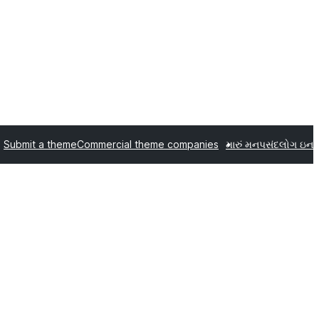
Submit a theme
Commercial theme companies
મારું મનપસંદ
લોગ ઇન