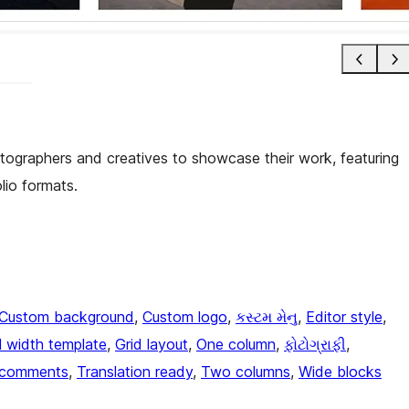
otographers and creatives to showcase their work, featuring
lio formats.
Custom background
, 
Custom logo
, 
કસ્ટમ મેનુ
, 
Editor style
, 
ll width template
, 
Grid layout
, 
One column
, 
ફોટોગ્રાફી
, 
 comments
, 
Translation ready
, 
Two columns
, 
Wide blocks