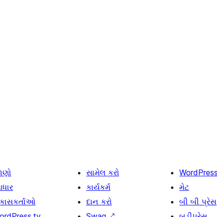
ાણો
સામેલ કરો
WordPres
ધાર
કાર્યકર્મ
મેટ
િકાસકર્તાઓ
દાન કરો
બી બી પ્રેસ
ordPress.tv
Swag
↗
બડીપ્રેસ.