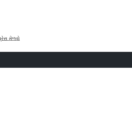
પ્રેસ મેળવો