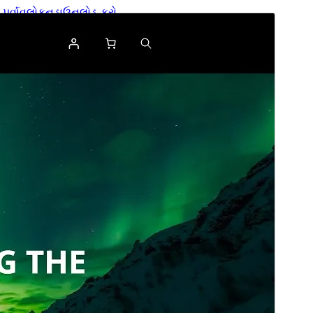
પૂર્વાવલોકન
ડાઉનલોડ કરો
આવૃત્તિ
1.0.5
છેલે અપડેટ થયેલું
નવેમ્બર 12,2025
Active installations
40+
વર્ડપ્રેસ વર્ઝન
6.0
પીએચપી(PHP) આવૃતિ
7.4