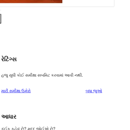
રેટિંગ્સ
હજુ સુધી કોઈ સમીક્ષા સબમિટ કરવામાં આવી નથી.
સમીક્ષાઓ
મારી સમીક્ષા ઉમેરો
બધા
જુઓ
આધાર
કંઈક કહેવું છે? મદદ જોઈએ છે?