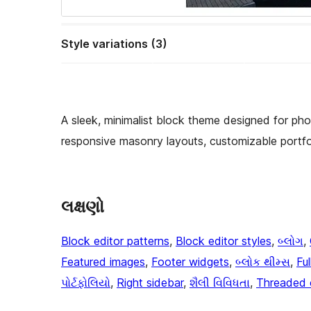
Style variations (3)
A sleek, minimalist block theme designed for ph
responsive masonry layouts, customizable portfo
લક્ષણો
Block editor patterns
, 
Block editor styles
, 
બ્લોગ
, 
Featured images
, 
Footer widgets
, 
બ્લોક થીમ્સ
, 
Fu
પોર્ટફોલિયો
, 
Right sidebar
, 
શૈલી વિવિધતા
, 
Threaded