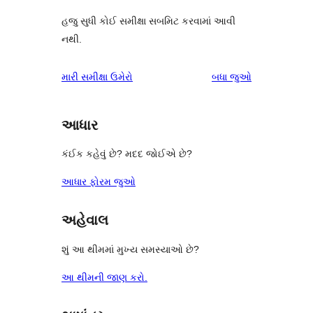
હજુ સુધી કોઈ સમીક્ષા સબમિટ કરવામાં આવી
નથી.
સમીક્ષાઓ
મારી સમીક્ષા ઉમેરો
બધા
જુઓ
આધાર
કંઈક કહેવું છે? મદદ જોઈએ છે?
આધાર ફોરમ જુઓ
અહેવાલ
શું આ થીમમાં મુખ્ય સમસ્યાઓ છે?
આ થીમની જાણ કરો.