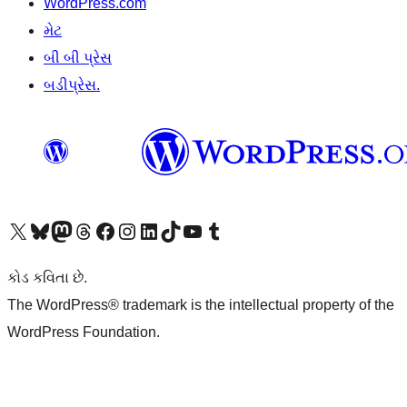
WordPress.com
મેટ
બી બી પ્રેસ
બડીપ્રેસ.
અમારા X (અગાઉ ટ્વિટર) એકાઉન્ટની મુલાકાત લો
અમારા Bluesky એકાઉન્ટની મુલાકાત લો
અમારા માસ્ટોડોન એકાઉન્ટની મુલાકાત લો
અમારા Threads એકાઉન્ટની મુલાકાત લો
અમારા ફેસબુક પેજની મુલાકાત લો
અમારા ઇન્સ્ટાગ્રામ એકાઉન્ટની મુલાકાત લો
અમારા LinkedIn એકાઉન્ટની મુલાકાત લો
અમારા TikTok એકાઉન્ટની મુલાકાત લો
અમારી YouTube ચેનલની મુલાકાત લો
અમારા Tumblr એકાઉન્ટની મુલાકાત લો
કોડ કવિતા છે.
The WordPress® trademark is the intellectual property of the
WordPress Foundation.