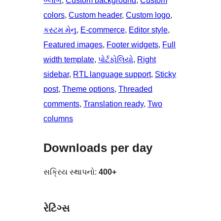
બ્લોગ
, 
Custom background
, 
Custom
colors
, 
Custom header
, 
Custom logo
, 
કસ્ટમ મેનુ
, 
E-commerce
, 
Editor style
, 
Featured images
, 
Footer widgets
, 
Full
width template
, 
પોર્ટફોલિયો
, 
Right
sidebar
, 
RTL language support
, 
Sticky
post
, 
Theme options
, 
Threaded
comments
, 
Translation ready
, 
Two
columns
Downloads per day
સક્રિય સ્થાપનો:
400+
રેટિંગ્સ