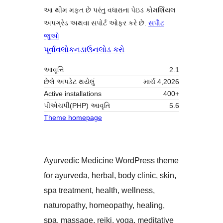
આ થીમ મફત છે પરંતુ વધારાના પેઇડ કોમર્શિયલ
અપગ્રેડ અથવા સપોર્ટ ઓફર કરે છે.
સપોૅટ
જુઓ
પૂર્વાવલોકન
ડાઉનલોડ કરો
આવૃત્તિ
2.1
છેલે અપડેટ થયેલું
માર્ચ 4,2026
Active installations
400+
પીએચપી(PHP) આવૃતિ
5.6
Theme homepage
Ayurvedic Medicine WordPress theme
for ayurveda, herbal, body clinic, skin,
spa treatment, health, wellness,
naturopathy, homeopathy, healing,
spa, massage, reiki, yoga, meditative