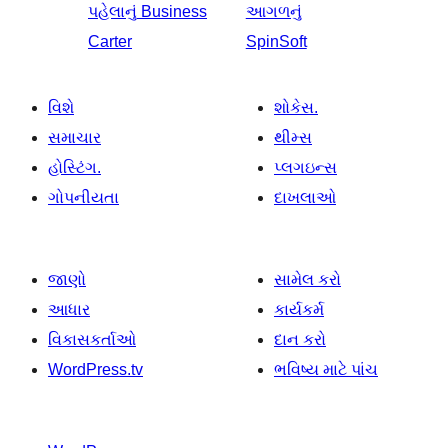
પહેલાનું
Business
આગળનું
Carter
SpinSoft
વિશે
શોકેસ.
સમાચાર
થીમ્સ
હોસ્ટિંગ.
પ્લગઇન્સ
ગોપનીયતા
દાખલાઓ
જાણો
સામેલ કરો
આધાર
કાર્યકર્મ
વિકાસકર્તાઓ
દાન કરો
WordPress.tv
ભવિષ્ય માટે પાંચ