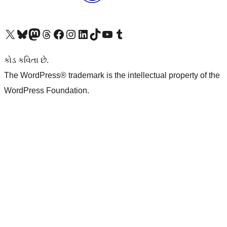
અમારા X (અગાઉ ટ્વિટર) એકાઉન્ટની મુલાકાત લો
અમારા Bluesky એકાઉન્ટની મુલાકાત લો
અમારા માસ્ટોડોન એકાઉન્ટની મુલાકાત લો
અમારા Threads એકાઉન્ટની મુલાકાત લો
અમારા ફેસબુક પેજની મુલાકાત લો
અમારા ઇન્સ્ટાગ્રામ એકાઉન્ટની મુલાકાત લો
અમારા LinkedIn એકાઉન્ટની મુલાકાત લો
અમારા TikTok એકાઉન્ટની મુલાકાત લો
અમારી YouTube ચેનલની મુલાકાત લો
અમારા Tumblr એકાઉન્ટની મુલાકાત લો
કોડ કવિતા છે.
The WordPress® trademark is the intellectual property of the
WordPress Foundation.