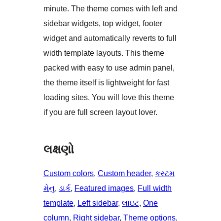
minute. The theme comes with left and
sidebar widgets, top widget, footer
widget and automatically reverts to full
width template layouts. This theme
packed with easy to use admin panel,
the theme itself is lightweight for fast
loading sites. You will love this theme
if you are full screen layout lover.
લક્ષણો
Custom colors
, 
Custom header
, 
કસ્ટમ
મેનુ
, 
ડાર્ક
, 
Featured images
, 
Full width
template
, 
Left sidebar
, 
લાઇટ
, 
One
column
, 
Right sidebar
, 
Theme options
, 