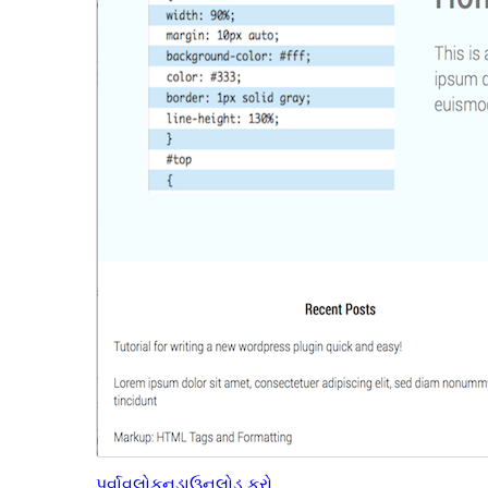
પૂર્વાવલોકન
ડાઉનલોડ કરો