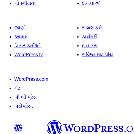
ગોપનીયતા
દાખલાઓ
જાણો
સામેલ કરો
આધાર
કાર્યકર્મ
વિકાસકર્તાઓ
દાન કરો
WordPress.tv
ભવિષ્ય માટે પાંચ
WordPress.com
મેટ
બી બી પ્રેસ
બડીપ્રેસ.