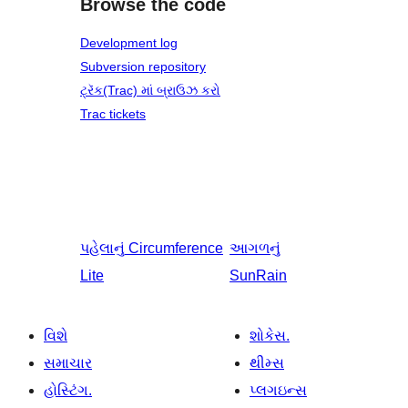
Browse the code
Development log
Subversion repository
ટ્રૅક(Trac) માં બ્રાઉઝ કરો
Trac tickets
પહેલાનું
Circumference
આગળનું
Lite
SunRain
વિશે
શોકેસ.
સમાચાર
થીમ્સ
હોસ્ટિંગ.
પ્લગઇન્સ