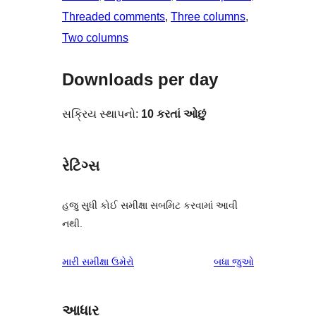
Threaded comments
, 
Three columns
, 
Two columns
Downloads per day
સક્રિય સ્થાપનો:
10 કરતાં ઓછું
રેટિંગ્સ
હજુ સુધી કોઈ સમીક્ષા સબમિટ કરવામાં આવી
નથી.
સમીક્ષાઓ
મારી સમીક્ષા ઉમેરો
બધા
જુઓ
આધાર