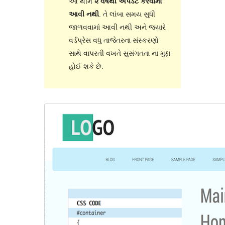
આ થીમ
૨ વર્ષથી અપડેટ કરવામાં
આવી નથી
. તે લાંબા સમય સુધી
જાળવવામાં આવી નથી અને જ્યારે
વર્ડપ્રેસ વધુ તાજેતરના સંસ્કરણો
સાથે વાપરતી વખતે સુસંગતતા ના મુદ્દા
હોઈ શકે છે.