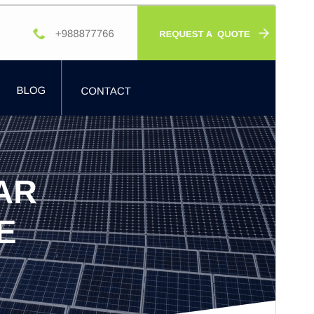
પૂર્વાવલોકન
ડાઉનલોડ કરો
આવૃત્તિ
0.5.5
છેલે અપડેટ થયેલું
જુલાઇ 7,2026
Active installations
80+
પીએચપી(PHP) આવૃતિ
7.2
Theme homepage