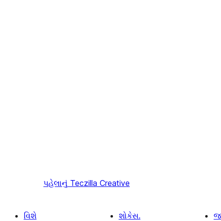
પહેલાનું
Teczilla Creative
વિશે
શોકેસ.
જ