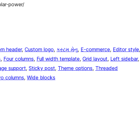
lar-power/
om header
, 
Custom logo
, 
કસ્ટમ મેનુ
, 
E-commerce
, 
Editor style
s
, 
Four columns
, 
Full width template
, 
Grid layout
, 
Left sidebar
,
age support
, 
Sticky post
, 
Theme options
, 
Threaded
o columns
, 
Wide blocks