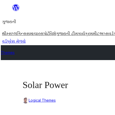
કંટેન્ટ(લખાણ)
પર
ગુજરાતી
જાઓ
થીમ્સ
પ્લગિન્સ
સમાચાર
સપોર્ટ
વિશે
ગુજરાતી ટીમ
કાર્યક્રમ
મીટઅપ્સ
વર્ડ
વર્ડપ્રેસ મેળવો
Themes
Solar Power
Logical Themes