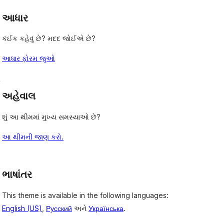
આધાર
કંઈક કહેવું છે? મદદ જોઈએ છે?
આધાર ફોરમ જુઓ
, 
 
અહેવાલ
શું આ થીમમાં મુખ્ય સમસ્યાઓ છે?
આ થીમની જાણ કરો.
ભાષાંતર
This theme is available in the following languages:
English (US)
,
Русский
અને
Українська
.