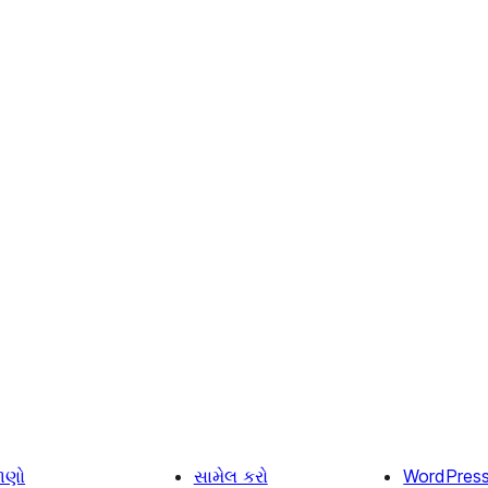
ાણો
સામેલ કરો
WordPres