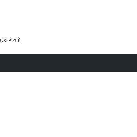
પ્રેસ મેળવો