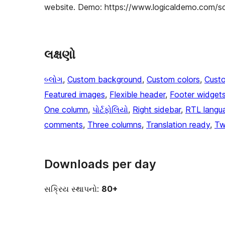
website. Demo: https://www.logicaldemo.com/so
લક્ષણો
બ્લોગ
, 
Custom background
, 
Custom colors
, 
Cust
Featured images
, 
Flexible header
, 
Footer widget
One column
, 
પોર્ટફોલિયો
, 
Right sidebar
, 
RTL langu
comments
, 
Three columns
, 
Translation ready
, 
Tw
Downloads per day
સક્રિય સ્થાપનો:
80+