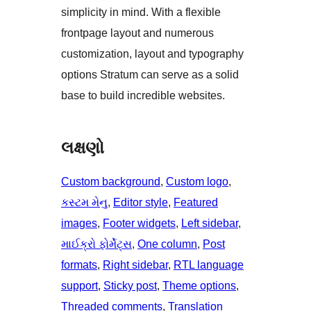
simplicity in mind. With a flexible
frontpage layout and numerous
customization, layout and typography
options Stratum can serve as a solid
base to build incredible websites.
લક્ષણો
Custom background
, 
Custom logo
, 
કસ્ટમ મેનુ
, 
Editor style
, 
Featured
images
, 
Footer widgets
, 
Left sidebar
, 
માઈક્રો ફોર્મેટ્સ
, 
One column
, 
Post
formats
, 
Right sidebar
, 
RTL language
support
, 
Sticky post
, 
Theme options
, 
Threaded comments
, 
Translation