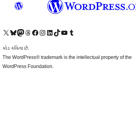
અમારા X (અગાઉ ટ્વિટર) એકાઉન્ટની મુલાકાત લો
અમારા Bluesky એકાઉન્ટની મુલાકાત લો
અમારા માસ્ટોડોન એકાઉન્ટની મુલાકાત લો
અમારા Threads એકાઉન્ટની મુલાકાત લો
અમારા ફેસબુક પેજની મુલાકાત લો
અમારા ઇન્સ્ટાગ્રામ એકાઉન્ટની મુલાકાત લો
અમારા LinkedIn એકાઉન્ટની મુલાકાત લો
અમારા TikTok એકાઉન્ટની મુલાકાત લો
અમારી YouTube ચેનલની મુલાકાત લો
અમારા Tumblr એકાઉન્ટની મુલાકાત લો
કોડ કવિતા છે.
The WordPress® trademark is the intellectual property of the
WordPress Foundation.