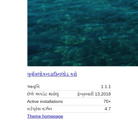
પૂર્વાવલોકન
ડાઉનલોડ કરો
આવૃત્તિ
1.1.1
છેલે અપડેટ થયેલું
ફેબ્રુવારી 13,2018
Active installations
70+
વર્ડપ્રેસ વર્ઝન
4.7
Theme homepage