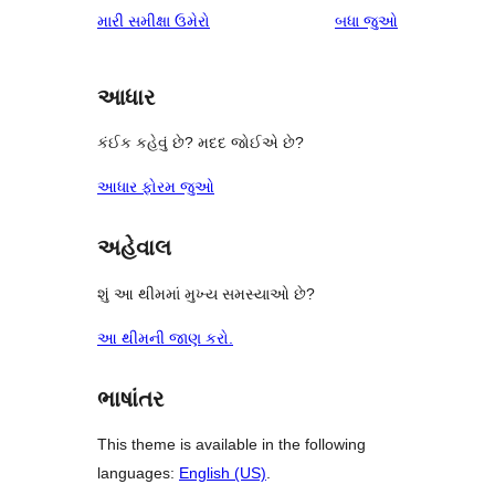
1-
સમીક્ષાઓ
મારી સમીક્ષા ઉમેરો
બધા
જુઓ
સમીક્ષાઓ
સ્ટાર
સમીક્ષાઓ
આધાર
કંઈક કહેવું છે? મદદ જોઈએ છે?
આધાર ફોરમ જુઓ
અહેવાલ
શું આ થીમમાં મુખ્ય સમસ્યાઓ છે?
આ થીમની જાણ કરો.
ભાષાંતર
This theme is available in the following
languages:
English (US)
.