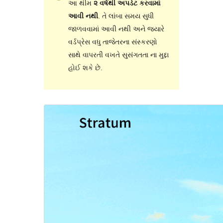
આ થીમ
૨ વર્ષથી અપડેટ કરવામાં
આવી નથી
. તે લાંબા સમય સુધી
જાળવવામાં આવી નથી અને જ્યારે
વર્ડપ્રેસ વધુ તાજેતરના સંસ્કરણો
સાથે વાપરતી વખતે સુસંગતતા ના મુદ્દા
હોઈ શકે છે.