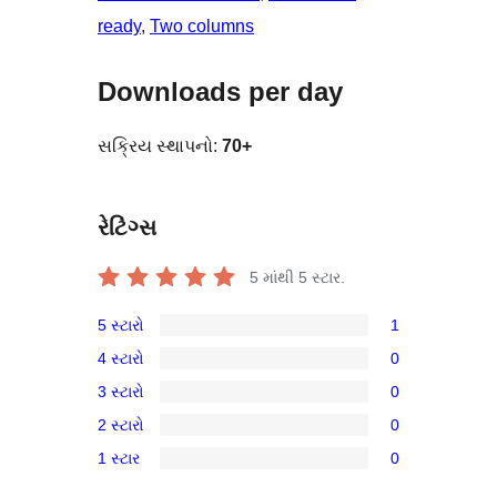
ready
, 
Two columns
Downloads per day
સક્રિય સ્થાપનો:
70+
રેટિંગ્સ
5 માંથી
5
સ્ટાર.
5 સ્ટારો
1
1
4 સ્ટારો
0
5-
0
3 સ્ટારો
0
સ્ટાર
4-
0
સમીક્ષા
2 સ્ટારો
0
સ્ટાર
3-
0
સમીક્ષાઓ
1 સ્ટાર
0
સ્ટાર
2-
0
સમીક્ષાઓ
સ્ટાર