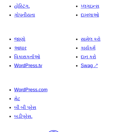
હોસ્ટિંગ.
પ્લગઇન્સ
ગોપનીયતા
દાખલાઓ
જાણો
સામેલ કરો
આધાર
કાર્યકર્મ
વિકાસકર્તાઓ
દાન કરો
WordPress.tv
Swag
↗
WordPress.com
મેટ
બી બી પ્રેસ
બડીપ્રેસ.