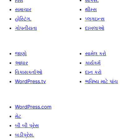
વિશે
શોકેસ.
સમાચાર
થીમ્સ
હોસ્ટિંગ.
પ્લગઇન્સ
ગોપનીયતા
દાખલાઓ
જાણો
સામેલ કરો
આધાર
કાર્યકર્મ
વિકાસકર્તાઓ
દાન કરો
WordPress.tv
ભવિષ્ય માટે પાંચ
WordPress.com
મેટ
બી બી પ્રેસ
બડીપ્રેસ.