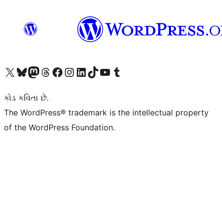
અમારા X (અગાઉ ટ્વિટર) એકાઉન્ટની મુલાકાત લો
અમારા Bluesky એકાઉન્ટની મુલાકાત લો
અમારા માસ્ટોડોન એકાઉન્ટની મુલાકાત લો
અમારા Threads એકાઉન્ટની મુલાકાત લો
અમારા ફેસબુક પેજની મુલાકાત લો
અમારા ઇન્સ્ટાગ્રામ એકાઉન્ટની મુલાકાત લો
અમારા LinkedIn એકાઉન્ટની મુલાકાત લો
અમારા TikTok એકાઉન્ટની મુલાકાત લો
અમારી YouTube ચેનલની મુલાકાત લો
અમારા Tumblr એકાઉન્ટની મુલાકાત લો
કોડ કવિતા છે.
The WordPress® trademark is the intellectual property
of the WordPress Foundation.