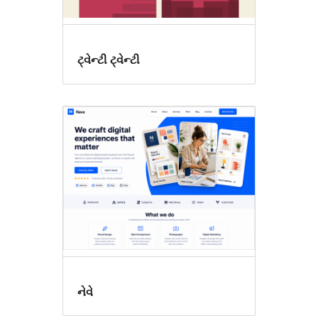
ટ્વેન્ટી ટ્વેન્ટી
નેવે