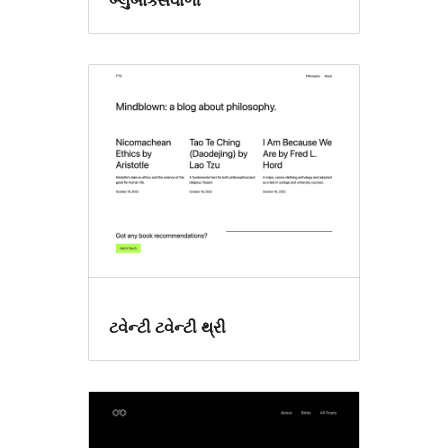
બ્લુબોક્સવાળી
ટવેન્ટી ટવેન્ટી થ્રી