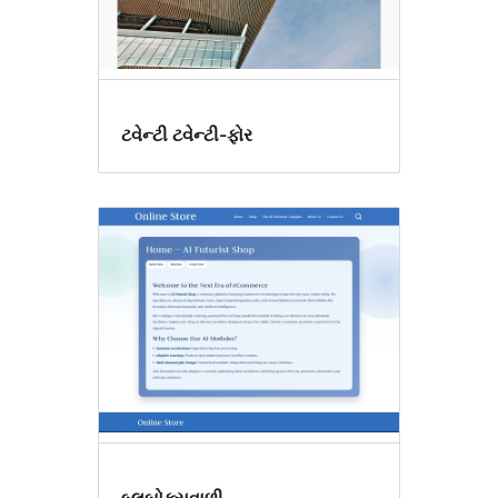
ટવેન્ટી ટવેન્ટી-ફોર