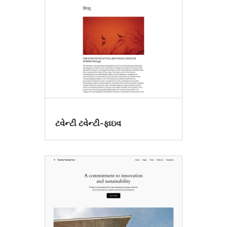
editor
styles
ટવેન્ટી ટવેન્ટી-ફાઇવ