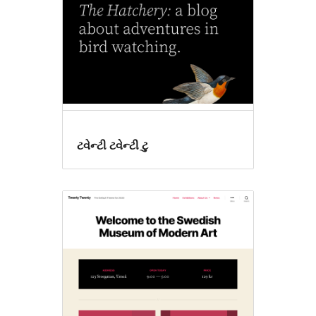
ટવેન્ટી ટવેન્ટી ટુ