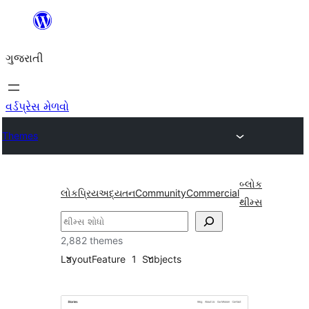
કંટેન્ટ(લખાણ)
પર
ગુજરાતી
જાઓ
વર્ડપ્રેસ મેળવો
Themes
બ્લોક
લોકપ્રિય
અદ્યતન
Community
Commercial
થીમ્સ
શોધો
2,882 themes
Layout
Feature
1
Subjects
Block