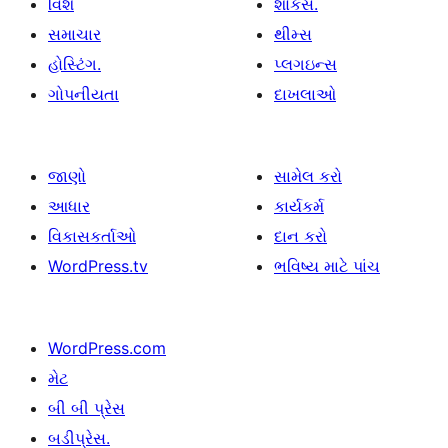
વિશે
શોકેસ.
સમાચાર
થીમ્સ
હોસ્ટિંગ.
પ્લગઇન્સ
ગોપનીયતા
દાખલાઓ
જાણો
સામેલ કરો
આધાર
કાર્યકર્મ
વિકાસકર્તાઓ
દાન કરો
WordPress.tv
ભવિષ્ય માટે પાંચ
WordPress.com
મેટ
બી બી પ્રેસ
બડીપ્રેસ.