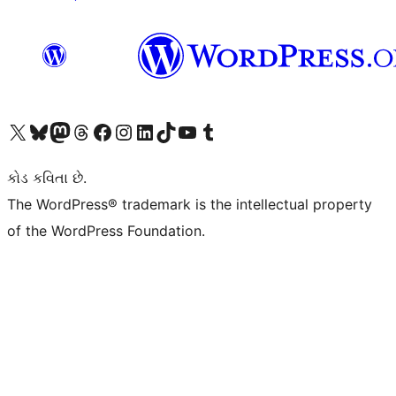
અમારા X (અગાઉ ટ્વિટર) એકાઉન્ટની મુલાકાત લો
અમારા Bluesky એકાઉન્ટની મુલાકાત લો
અમારા માસ્ટોડોન એકાઉન્ટની મુલાકાત લો
અમારા Threads એકાઉન્ટની મુલાકાત લો
અમારા ફેસબુક પેજની મુલાકાત લો
અમારા ઇન્સ્ટાગ્રામ એકાઉન્ટની મુલાકાત લો
અમારા LinkedIn એકાઉન્ટની મુલાકાત લો
અમારા TikTok એકાઉન્ટની મુલાકાત લો
અમારી YouTube ચેનલની મુલાકાત લો
અમારા Tumblr એકાઉન્ટની મુલાકાત લો
કોડ કવિતા છે.
The WordPress® trademark is the intellectual property
of the WordPress Foundation.