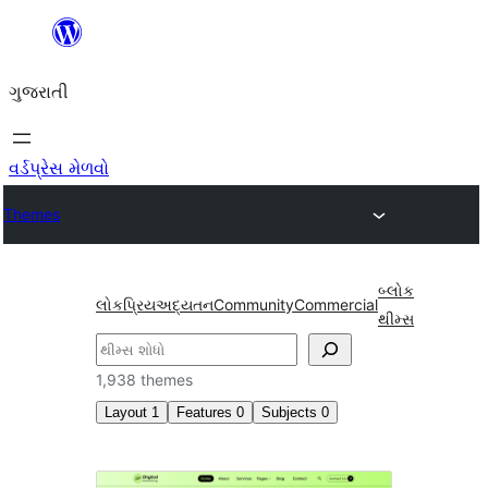
કંટેન્ટ(લખાણ)
પર
ગુજરાતી
જાઓ
વર્ડપ્રેસ મેળવો
Themes
બ્લોક
લોકપ્રિય
અદ્યતન
Community
Commercial
થીમ્સ
શોધો
1,938 themes
Layout
1
Features
0
Subjects
0
Four