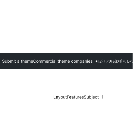
Submit a theme
Commercial theme companies
મારું મનપસંદ
લોગ ઇન
Layout
Features
Subject
1