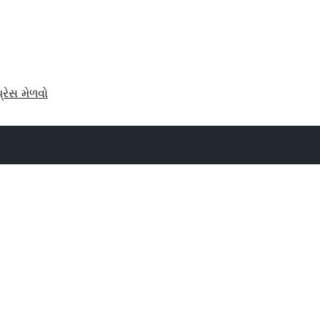
પ્રેસ મેળવો