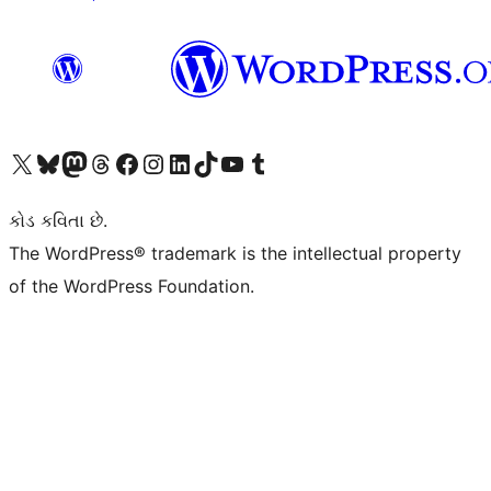
અમારા X (અગાઉ ટ્વિટર) એકાઉન્ટની મુલાકાત લો
અમારા Bluesky એકાઉન્ટની મુલાકાત લો
અમારા માસ્ટોડોન એકાઉન્ટની મુલાકાત લો
અમારા Threads એકાઉન્ટની મુલાકાત લો
અમારા ફેસબુક પેજની મુલાકાત લો
અમારા ઇન્સ્ટાગ્રામ એકાઉન્ટની મુલાકાત લો
અમારા LinkedIn એકાઉન્ટની મુલાકાત લો
અમારા TikTok એકાઉન્ટની મુલાકાત લો
અમારી YouTube ચેનલની મુલાકાત લો
અમારા Tumblr એકાઉન્ટની મુલાકાત લો
કોડ કવિતા છે.
The WordPress® trademark is the intellectual property
of the WordPress Foundation.