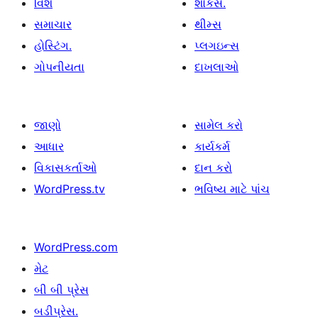
વિશે
શોકેસ.
સમાચાર
થીમ્સ
હોસ્ટિંગ.
પ્લગઇન્સ
ગોપનીયતા
દાખલાઓ
જાણો
સામેલ કરો
આધાર
કાર્યકર્મ
વિકાસકર્તાઓ
દાન કરો
WordPress.tv
ભવિષ્ય માટે પાંચ
WordPress.com
મેટ
બી બી પ્રેસ
બડીપ્રેસ.