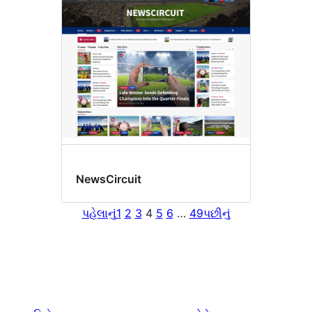
NewsCircuit
પહેલાનું
1
2
3
4
5
6
…
49
પછીનું