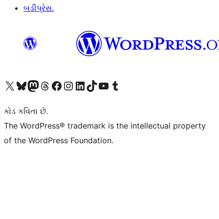
બડીપ્રેસ.
અમારા X (અગાઉ ટ્વિટર) એકાઉન્ટની મુલાકાત લો
અમારા Bluesky એકાઉન્ટની મુલાકાત લો
અમારા માસ્ટોડોન એકાઉન્ટની મુલાકાત લો
અમારા Threads એકાઉન્ટની મુલાકાત લો
અમારા ફેસબુક પેજની મુલાકાત લો
અમારા ઇન્સ્ટાગ્રામ એકાઉન્ટની મુલાકાત લો
અમારા LinkedIn એકાઉન્ટની મુલાકાત લો
અમારા TikTok એકાઉન્ટની મુલાકાત લો
અમારી YouTube ચેનલની મુલાકાત લો
અમારા Tumblr એકાઉન્ટની મુલાકાત લો
કોડ કવિતા છે.
The WordPress® trademark is the intellectual property
of the WordPress Foundation.