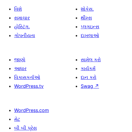
વિશે
શોકેસ.
સમાચાર
થીમ્સ
હોસ્ટિંગ.
પ્લગઇન્સ
ગોપનીયતા
દાખલાઓ
જાણો
સામેલ કરો
આધાર
કાર્યકર્મ
વિકાસકર્તાઓ
દાન કરો
WordPress.tv
Swag
↗
WordPress.com
મેટ
બી બી પ્રેસ