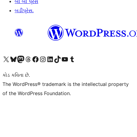
બી બી પ્રેસ
બડીપ્રેસ.
અમારા X (અગાઉ ટ્વિટર) એકાઉન્ટની મુલાકાત લો
અમારા Bluesky એકાઉન્ટની મુલાકાત લો
અમારા માસ્ટોડોન એકાઉન્ટની મુલાકાત લો
અમારા Threads એકાઉન્ટની મુલાકાત લો
અમારા ફેસબુક પેજની મુલાકાત લો
અમારા ઇન્સ્ટાગ્રામ એકાઉન્ટની મુલાકાત લો
અમારા LinkedIn એકાઉન્ટની મુલાકાત લો
અમારા TikTok એકાઉન્ટની મુલાકાત લો
અમારી YouTube ચેનલની મુલાકાત લો
અમારા Tumblr એકાઉન્ટની મુલાકાત લો
કોડ કવિતા છે.
The WordPress® trademark is the intellectual property
of the WordPress Foundation.