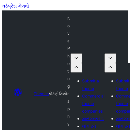
વર્ડપ્રેસ મેળવો
N
o
v
a
P
h
o
t
o
Submit a
Submit
g
theme
theme
Themes
પોર્ટફોલિયો
r
Commercial
Commer
a
theme
theme
p
companies
compan
h
મારું મનપસંદ
મારું મ
y
લોગ ઇન
લોગ ઇન