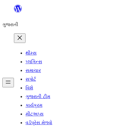
કંટેન્ટ(લખાણ)
પર
ગુજરાતી
જાઓ
થીમ્સ
પ્લગિન્સ
સમાચાર
સપોર્ટ
વિશે
ગુજરાતી ટીમ
કાર્યક્રમ
મીટઅપ્સ
વર્ડપ્રેસ મેળવો