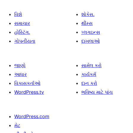
વિશે
શોકેસ.
સમાચાર
થીમ્સ
હોસ્ટિંગ.
પ્લગઇન્સ
ગોપનીયતા
દાખલાઓ
જાણો
સામેલ કરો
આધાર
કાર્યકર્મ
વિકાસકર્તાઓ
દાન કરો
WordPress.tv
ભવિષ્ય માટે પાંચ
WordPress.com
મેટ