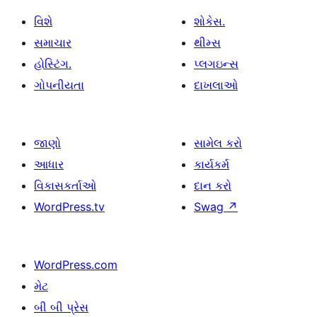
વિશે
શોકેસ.
સમાચાર
થીમ્સ
હોસ્ટિંગ.
પ્લગઇન્સ
ગોપનીયતા
દાખલાઓ
જાણો
સામેલ કરો
આધાર
કાર્યકર્મ
વિકાસકર્તાઓ
દાન કરો
WordPress.tv
Swag
↗
WordPress.com
મેટ
બી બી પ્રેસ