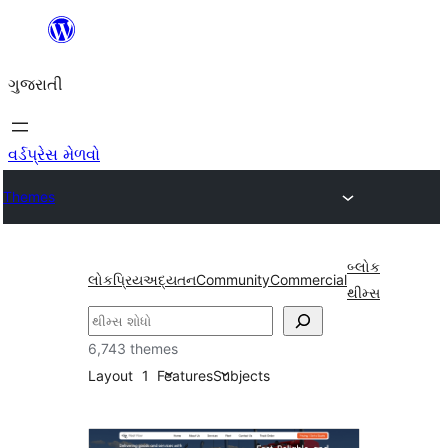
કંટેન્ટ(લખાણ)
પર
ગુજરાતી
જાઓ
વર્ડપ્રેસ મેળવો
Themes
બ્લોક
લોકપ્રિય
અદ્યતન
Community
Commercial
થીમ્સ
શોધો
6,743 themes
Layout
1
Features
Subjects
Right