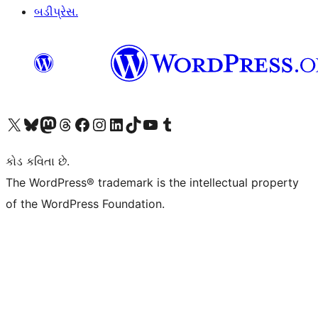
બડીપ્રેસ.
અમારા X (અગાઉ ટ્વિટર) એકાઉન્ટની મુલાકાત લો
અમારા Bluesky એકાઉન્ટની મુલાકાત લો
અમારા માસ્ટોડોન એકાઉન્ટની મુલાકાત લો
અમારા Threads એકાઉન્ટની મુલાકાત લો
અમારા ફેસબુક પેજની મુલાકાત લો
અમારા ઇન્સ્ટાગ્રામ એકાઉન્ટની મુલાકાત લો
અમારા LinkedIn એકાઉન્ટની મુલાકાત લો
અમારા TikTok એકાઉન્ટની મુલાકાત લો
અમારી YouTube ચેનલની મુલાકાત લો
અમારા Tumblr એકાઉન્ટની મુલાકાત લો
કોડ કવિતા છે.
The WordPress® trademark is the intellectual property
of the WordPress Foundation.