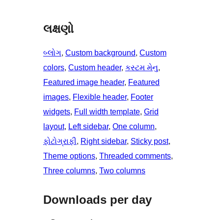
લક્ષણો
બ્લોગ
, 
Custom background
, 
Custom
colors
, 
Custom header
, 
કસ્ટમ મેનુ
, 
Featured image header
, 
Featured
images
, 
Flexible header
, 
Footer
widgets
, 
Full width template
, 
Grid
layout
, 
Left sidebar
, 
One column
, 
ફોટોગ્રાફી
, 
Right sidebar
, 
Sticky post
, 
Theme options
, 
Threaded comments
, 
Three columns
, 
Two columns
Downloads per day