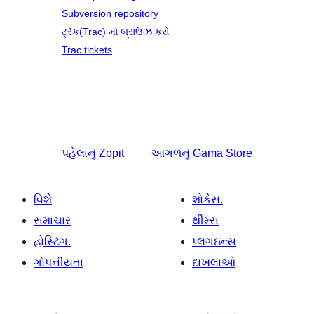
Subversion repository
ટ્રૅક(Trac) માં બ્રાઉઝ કરો
Trac tickets
પહેલાનું
Zopit
આગળનું
Gama Store
વિશે
શોકેસ.
સમાચાર
થીમ્સ
હોસ્ટિંગ.
પ્લગઇન્સ
ગોપનીયતા
દાખલાઓ