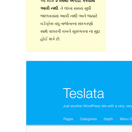
આ થીમ
૨ વર્ષથી અપડેટ કરવામાં
આવી નથી
. તે લાંબા સમય સુધી
જાળવવામાં આવી નથી અને જ્યારે
વર્ડપ્રેસ વધુ તાજેતરના સંસ્કરણો
સાથે વાપરતી વખતે સુસંગતતા ના મુદ્દા
હોઈ શકે છે.