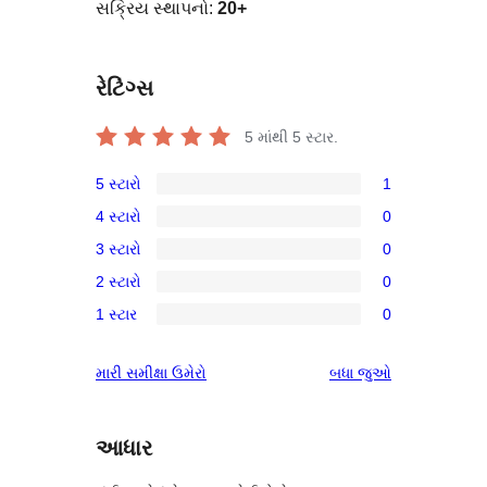
સક્રિય સ્થાપનો:
20+
રેટિંગ્સ
5 માંથી
5
સ્ટાર.
5 સ્ટારો
1
1
4 સ્ટારો
0
5-
0
3 સ્ટારો
0
સ્ટાર
4-
0
સમીક્ષા
2 સ્ટારો
0
સ્ટાર
3-
0
સમીક્ષાઓ
1 સ્ટાર
0
સ્ટાર
2-
0
સમીક્ષાઓ
સ્ટાર
1-
સમીક્ષાઓ
મારી સમીક્ષા ઉમેરો
બધા
જુઓ
સમીક્ષાઓ
સ્ટાર
સમીક્ષાઓ
આધાર