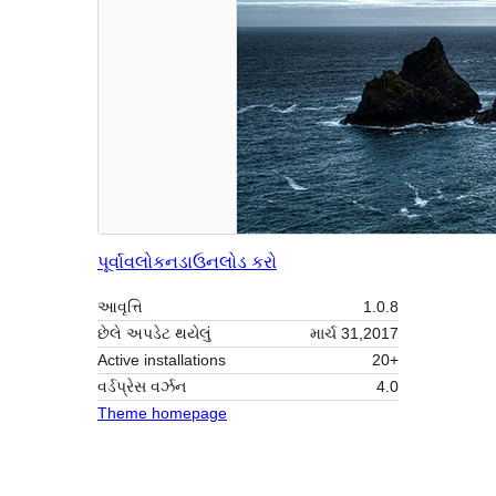
પૂર્વાવલોકન
ડાઉનલોડ કરો
આવૃત્તિ
1.0.8
છેલે અપડેટ થયેલું
માર્ચ 31,2017
Active installations
20+
વર્ડપ્રેસ વર્ઝન
4.0
Theme homepage