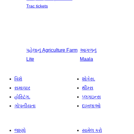
Trac tickets
પહેલાનું
Agriculture Farm
આગળનું
Lite
Maala
વિશે
શોકેસ.
સમાચાર
થીમ્સ
હોસ્ટિંગ.
પ્લગઇન્સ
ગોપનીયતા
દાખલાઓ
જાણો
સામેલ કરો