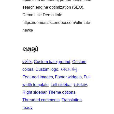
search engine optimization (SEO).
Demo link: Demo link:
https://demos.ascendoor.com/ultimate-
news/
લક્ષણો
બ્લોગ
, 
Custom background
, 
Custom
colors
, 
Custom logo
, 
કસ્ટમ મેનુ
, 
Featured images
, 
Footer widgets
, 
Full
width template
, 
Left sidebar
, 
સમાચાર
, 
Right sidebar
, 
Theme options
, 
Threaded comments
, 
Translation
ready