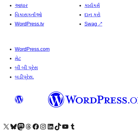
આધાર
કાર્યકર્મ
વિકાસકર્તાઓ
દાન કરો
WordPress.tv
Swag
↗
WordPress.com
મેટ
બી બી પ્રેસ
બડીપ્રેસ.
અમારા X (અગાઉ ટ્વિટર) એકાઉન્ટની મુલાકાત લો
અમારા Bluesky એકાઉન્ટની મુલાકાત લો
અમારા માસ્ટોડોન એકાઉન્ટની મુલાકાત લો
અમારા Threads એકાઉન્ટની મુલાકાત લો
અમારા ફેસબુક પેજની મુલાકાત લો
અમારા ઇન્સ્ટાગ્રામ એકાઉન્ટની મુલાકાત લો
અમારા LinkedIn એકાઉન્ટની મુલાકાત લો
અમારા TikTok એકાઉન્ટની મુલાકાત લો
અમારી YouTube ચેનલની મુલાકાત લો
અમારા Tumblr એકાઉન્ટની મુલાકાત લો