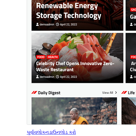
પૂર્વાવલોકન
ડાઉનલોડ કરો