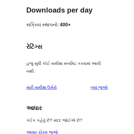
Downloads per day
સક્રિય સ્થાપનો:
400+
રેટિંગ્સ
હજુ સુધી કોઈ સમીક્ષા સબમિટ કરવામાં આવી
નથી.
સમીક્ષાઓ
મારી સમીક્ષા ઉમેરો
બધા
જુઓ
આધાર
કંઈક કહેવું છે? મદદ જોઈએ છે?
આધાર ફોરમ જુઓ