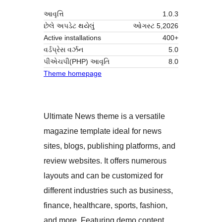
આવૃત્તિ
1.0.3
છેલે અપડેટ થયેલું
ઓગસ્ટ 5,2026
Active installations
400+
વર્ડપ્રેસ વર્ઝન
5.0
પીએચપી(PHP) આવૃતિ
8.0
Theme homepage
Ultimate News theme is a versatile
magazine template ideal for news
sites, blogs, publishing platforms, and
review websites. It offers numerous
layouts and can be customized for
different industries such as business,
finance, healthcare, sports, fashion,
and more. Featuring demo content