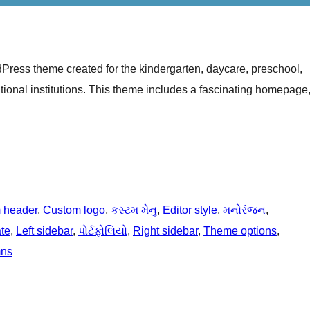
dPress theme created for the kindergarten, daycare, preschool,
cational institutions. This theme includes a fascinating homepage
 header
, 
Custom logo
, 
કસ્ટમ મેનુ
, 
Editor style
, 
મનોરંજન
, 
ate
, 
Left sidebar
, 
પોર્ટફોલિયો
, 
Right sidebar
, 
Theme options
, 
mns