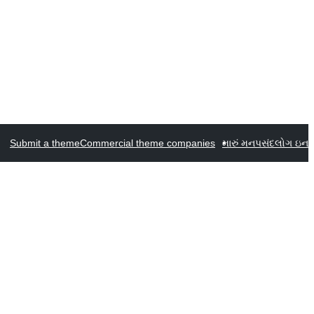
Submit a theme
Commercial theme companies
મારું મનપસંદ
લોગ ઇન