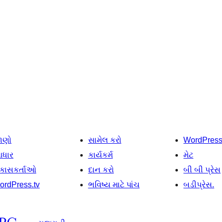
ાણો
સામેલ કરો
WordPres
ધાર
કાર્યકર્મ
મેટ
િકાસકર્તાઓ
દાન કરો
બી બી પ્રેસ
ordPress.tv
ભવિષ્ય માટે પાંચ
બડીપ્રેસ.