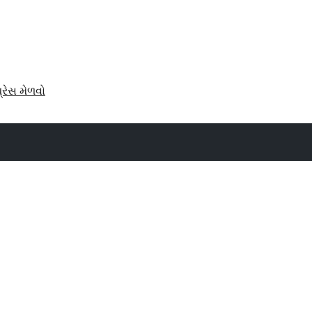
પ્રેસ મેળવો