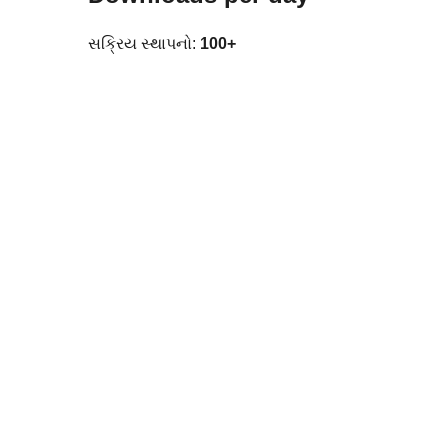
સક્રિય સ્થાપનો:
100+