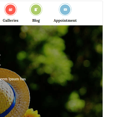
પૂર્વાવલોકન
ડાઉનલોડ કરો
આવૃત્તિ
1.5
છેલે અપડેટ થયેલું
મે 28,2026
Active installations
100+
વર્ડપ્રેસ વર્ઝન
5.1
પીએચપી(PHP) આવૃતિ
5.6
Theme homepage