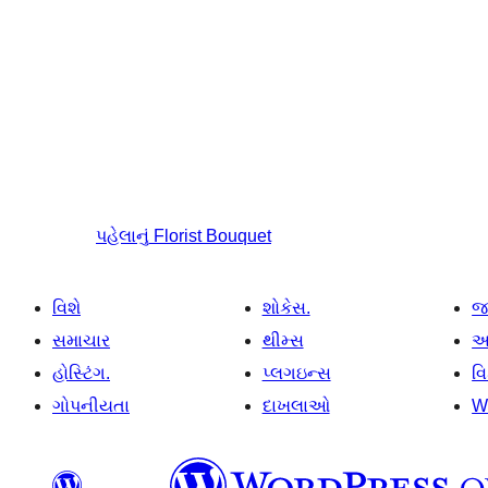
પહેલાનું
Florist Bouquet
વિશે
શોકેસ.
જ
સમાચાર
થીમ્સ
આ
હોસ્ટિંગ.
પ્લગઇન્સ
વ
ગોપનીયતા
દાખલાઓ
W