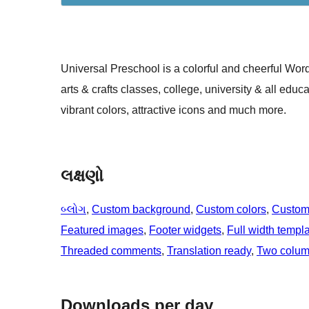
Universal Preschool is a colorful and cheerful Wor
arts & crafts classes, college, university & all edu
vibrant colors, attractive icons and much more.
લક્ષણો
બ્લોગ
, 
Custom background
, 
Custom colors
, 
Custom
Featured images
, 
Footer widgets
, 
Full width templ
Threaded comments
, 
Translation ready
, 
Two colu
Downloads per day