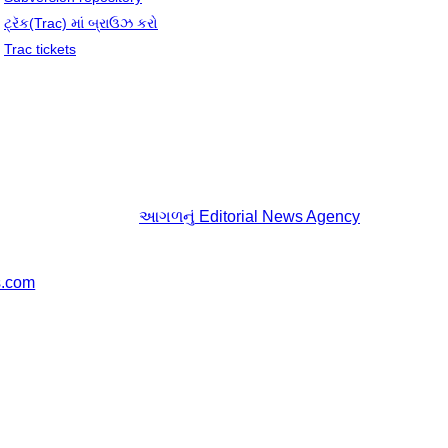
ટ્રૅક(Trac) માં બ્રાઉઝ કરો
Trac tickets
આગળનું
Editorial News Agency
s.com