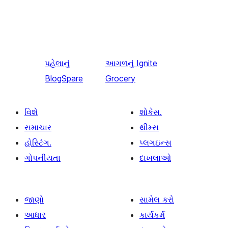
પહેલાનું
આગળનું
Ignite
BlogSpare
Grocery
વિશે
શોકેસ.
સમાચાર
થીમ્સ
હોસ્ટિંગ.
પ્લગઇન્સ
ગોપનીયતા
દાખલાઓ
જાણો
સામેલ કરો
આધાર
કાર્યકર્મ