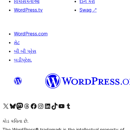
વિકાસકર્તાઓ
દાન કરો
WordPress.tv
Swag
↗
WordPress.com
મેટ
બી બી પ્રેસ
બડીપ્રેસ.
અમારા X (અગાઉ ટ્વિટર) એકાઉન્ટની મુલાકાત લો
અમારા Bluesky એકાઉન્ટની મુલાકાત લો
અમારા માસ્ટોડોન એકાઉન્ટની મુલાકાત લો
અમારા Threads એકાઉન્ટની મુલાકાત લો
અમારા ફેસબુક પેજની મુલાકાત લો
અમારા ઇન્સ્ટાગ્રામ એકાઉન્ટની મુલાકાત લો
અમારા LinkedIn એકાઉન્ટની મુલાકાત લો
અમારા TikTok એકાઉન્ટની મુલાકાત લો
અમારી YouTube ચેનલની મુલાકાત લો
અમારા Tumblr એકાઉન્ટની મુલાકાત લો
કોડ કવિતા છે.
The WordPress® trademark is the intellectual property of