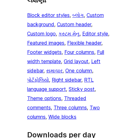
Block editor styles
, 
બ્લોગ
, 
Custom
background
, 
Custom header
, 
Custom logo
, 
કસ્ટમ મેનુ
, 
Editor style
, 
Featured images
, 
Flexible header
, 
Footer widgets
, 
Four columns
, 
Full
width template
, 
Grid layout
, 
Left
sidebar
, 
સમાચાર
, 
One column
, 
પોર્ટફોલિયો
, 
Right sidebar
, 
RTL
language support
, 
Sticky post
, 
Theme options
, 
Threaded
comments
, 
Three columns
, 
Two
columns
, 
Wide blocks
Downloads per day