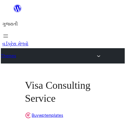
કંટેન્ટ(લખાણ)
પર
ગુજરાતી
જાઓ
વર્ડપ્રેસ મેળવો
Themes
Visa Consulting
Service
Buywptemplates