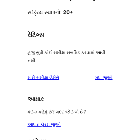
સક્રિય સ્થાપનો:
20+
રેટિંગ્સ
હજુ સુધી કોઈ સમીક્ષા સબમિટ કરવામાં આવી
નથી.
સમીક્ષાઓ
મારી સમીક્ષા ઉમેરો
બધા
જુઓ
આધાર
કંઈક કહેવું છે? મદદ જોઈએ છે?
આધાર ફોરમ જુઓ