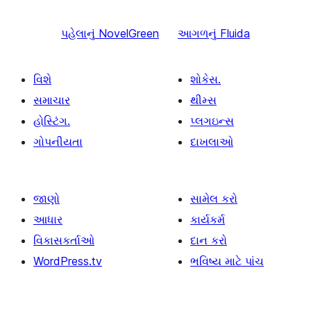
પહેલાનું
NovelGreen
આગળનું
Fluida
વિશે
શોકેસ.
સમાચાર
થીમ્સ
હોસ્ટિંગ.
પ્લગઇન્સ
ગોપનીયતા
દાખલાઓ
જાણો
સામેલ કરો
આધાર
કાર્યકર્મ
વિકાસકર્તાઓ
દાન કરો
WordPress.tv
ભવિષ્ય માટે પાંચ