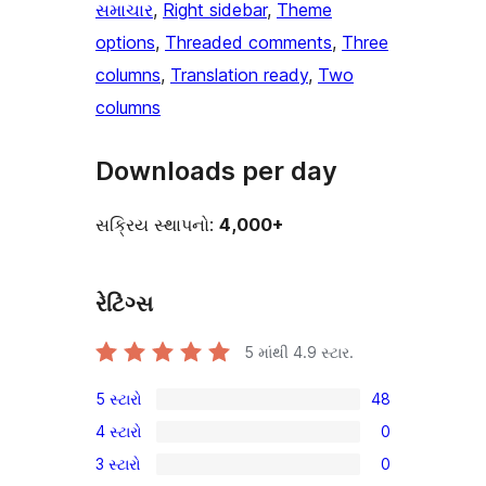
સમાચાર
, 
Right sidebar
, 
Theme
options
, 
Threaded comments
, 
Three
columns
, 
Translation ready
, 
Two
columns
Downloads per day
સક્રિય સ્થાપનો:
4,000+
રેટિંગ્સ
5 માંથી
4.9
સ્ટાર.
5 સ્ટારો
48
48
4 સ્ટારો
0
5-
0
3 સ્ટારો
0
સ્ટાર
4-
0