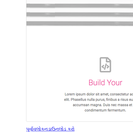
પૂર્વાવલોકન
ડાઉનલોડ કરો