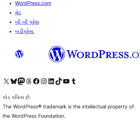
WordPress.com
મેટ
બી બી પ્રેસ
બડીપ્રેસ.
અમારા X (અગાઉ ટ્વિટર) એકાઉન્ટની મુલાકાત લો
અમારા Bluesky એકાઉન્ટની મુલાકાત લો
અમારા માસ્ટોડોન એકાઉન્ટની મુલાકાત લો
અમારા Threads એકાઉન્ટની મુલાકાત લો
અમારા ફેસબુક પેજની મુલાકાત લો
અમારા ઇન્સ્ટાગ્રામ એકાઉન્ટની મુલાકાત લો
અમારા LinkedIn એકાઉન્ટની મુલાકાત લો
અમારા TikTok એકાઉન્ટની મુલાકાત લો
અમારી YouTube ચેનલની મુલાકાત લો
અમારા Tumblr એકાઉન્ટની મુલાકાત લો
કોડ કવિતા છે.
The WordPress® trademark is the intellectual property of
the WordPress Foundation.