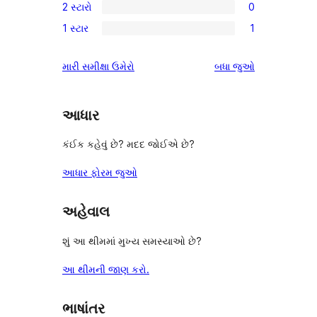
સમીક્ષાઓ
2 સ્ટારો
0
સ્ટાર
3-
0
સમીક્ષાઓ
1 સ્ટાર
1
સ્ટાર
2-
1
સમીક્ષાઓ
સ્ટાર
1-
સમીક્ષાઓ
મારી સમીક્ષા ઉમેરો
બધા
જુઓ
સમીક્ષાઓ
સ્ટાર
સમીક્ષા
આધાર
કંઈક કહેવું છે? મદદ જોઈએ છે?
આધાર ફોરમ જુઓ
અહેવાલ
શું આ થીમમાં મુખ્ય સમસ્યાઓ છે?
આ થીમની જાણ કરો.
ભાષાંતર