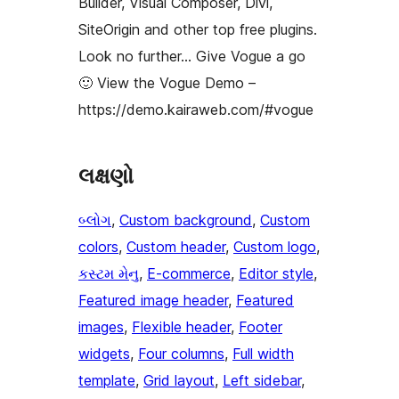
Builder, Visual Composer, Divi,
SiteOrigin and other top free plugins.
Look no further… Give Vogue a go
🙂 View the Vogue Demo –
https://demo.kairaweb.com/#vogue
લક્ષણો
બ્લોગ
, 
Custom background
, 
Custom
colors
, 
Custom header
, 
Custom logo
, 
કસ્ટમ મેનુ
, 
E-commerce
, 
Editor style
, 
Featured image header
, 
Featured
images
, 
Flexible header
, 
Footer
widgets
, 
Four columns
, 
Full width
template
, 
Grid layout
, 
Left sidebar
, 