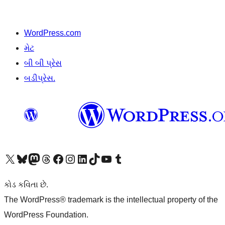
WordPress.com
મેટ
બી બી પ્રેસ
બડીપ્રેસ.
અમારા X (અગાઉ ટ્વિટર) એકાઉન્ટની મુલાકાત લો
અમારા Bluesky એકાઉન્ટની મુલાકાત લો
અમારા માસ્ટોડોન એકાઉન્ટની મુલાકાત લો
અમારા Threads એકાઉન્ટની મુલાકાત લો
અમારા ફેસબુક પેજની મુલાકાત લો
અમારા ઇન્સ્ટાગ્રામ એકાઉન્ટની મુલાકાત લો
અમારા LinkedIn એકાઉન્ટની મુલાકાત લો
અમારા TikTok એકાઉન્ટની મુલાકાત લો
અમારી YouTube ચેનલની મુલાકાત લો
અમારા Tumblr એકાઉન્ટની મુલાકાત લો
કોડ કવિતા છે.
The WordPress® trademark is the intellectual property of the
WordPress Foundation.