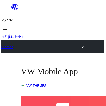
કંટેન્ટ(લખાણ)
પર
ગુજરાતી
જાઓ
વર્ડપ્રેસ મેળવો
Themes
VW Mobile App
VW THEMES