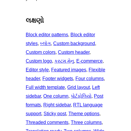
લક્ષણો
Block editor patterns
, 
Block editor
styles
, 
બ્લોગ
, 
Custom background
, 
Custom colors
, 
Custom header
, 
Custom logo
, 
કસ્ટમ મેનુ
, 
E-commerce
, 
Editor style
, 
Featured images
, 
Flexible
header
, 
Footer widgets
, 
Four columns
, 
Full width template
, 
Grid layout
, 
Left
sidebar
, 
One column
, 
પોર્ટફોલિયો
, 
Post
formats
, 
Right sidebar
, 
RTL language
support
, 
Sticky post
, 
Theme options
, 
Threaded comments
, 
Three columns
, 