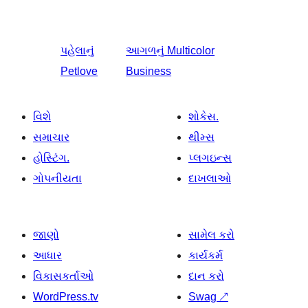
પહેલાનું
આગળનું
Multicolor
Petlove
Business
વિશે
શોકેસ.
સમાચાર
થીમ્સ
હોસ્ટિંગ.
પ્લગઇન્સ
ગોપનીયતા
દાખલાઓ
જાણો
સામેલ કરો
આધાર
કાર્યકર્મ
વિકાસકર્તાઓ
દાન કરો
WordPress.tv
Swag
↗