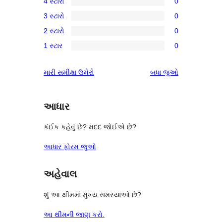
4 સ્ટારો
0
5-
0
3 સ્ટારો
0
સ્ટાર
4-
0
સમીક્ષા
2 સ્ટારો
0
સ્ટાર
3-
0
સમીક્ષાઓ
1 સ્ટાર
0
સ્ટાર
2-
0
સમીક્ષાઓ
સ્ટાર
1-
સમીક્ષાઓ
મારી સમીક્ષા ઉમેરો
બધા
જુઓ
સમીક્ષાઓ
સ્ટાર
સમીક્ષાઓ
આધાર
કંઈક કહેવું છે? મદદ જોઈએ છે?
આધાર ફોરમ જુઓ
અહેવાલ
શું આ થીમમાં મુખ્ય સમસ્યાઓ છે?
આ થીમની જાણ કરો.