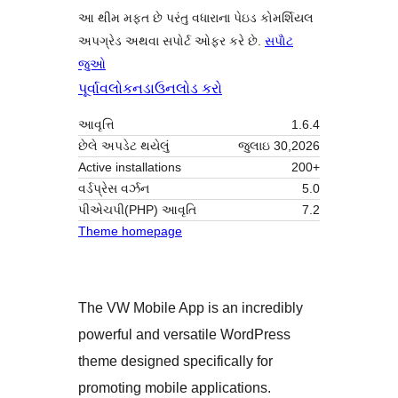
આ થીમ મફત છે પરંતુ વધારાના પેઇડ કોમર્શિયલ
અપગ્રેડ અથવા સપોર્ટ ઓફર કરે છે.
સપોૅટ
જુઓ
પૂર્વાવલોકન
ડાઉનલોડ કરો
આવૃત્તિ
1.6.4
છેલે અપડેટ થયેલું
જુલાઇ 30,2026
Active installations
200+
વર્ડપ્રેસ વર્ઝન
5.0
પીએચપી(PHP) આવૃતિ
7.2
Theme homepage
The VW Mobile App is an incredibly
powerful and versatile WordPress
theme designed specifically for
promoting mobile applications.