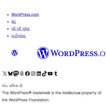
WordPress.com
મેટ
બી બી પ્રેસ
બડીપ્રેસ.
અમારા X (અગાઉ ટ્વિટર) એકાઉન્ટની મુલાકાત લો
અમારા Bluesky એકાઉન્ટની મુલાકાત લો
અમારા માસ્ટોડોન એકાઉન્ટની મુલાકાત લો
અમારા Threads એકાઉન્ટની મુલાકાત લો
અમારા ફેસબુક પેજની મુલાકાત લો
અમારા ઇન્સ્ટાગ્રામ એકાઉન્ટની મુલાકાત લો
અમારા LinkedIn એકાઉન્ટની મુલાકાત લો
અમારા TikTok એકાઉન્ટની મુલાકાત લો
અમારી YouTube ચેનલની મુલાકાત લો
અમારા Tumblr એકાઉન્ટની મુલાકાત લો
કોડ કવિતા છે.
The WordPress® trademark is the intellectual property of
the WordPress Foundation.