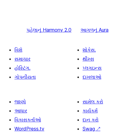
પહેલાનું
Harmony 2.0
આગળનું
Aura
વિશે
શોકેસ.
સમાચાર
થીમ્સ
હોસ્ટિંગ.
પ્લગઇન્સ
ગોપનીયતા
દાખલાઓ
જાણો
સામેલ કરો
આધાર
કાર્યકર્મ
વિકાસકર્તાઓ
દાન કરો
WordPress.tv
Swag
↗