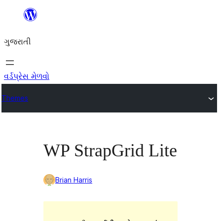
કંટેન્ટ(લખાણ)
પર
ગુજરાતી
જાઓ
વર્ડપ્રેસ મેળવો
Themes
WP StrapGrid Lite
Brian Harris