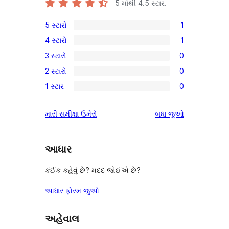
5 માંથી
4.5
સ્ટાર.
5 સ્ટારો
1
1
4 સ્ટારો
1
5-
1
3 સ્ટારો
0
સ્ટાર
4-
0
સમીક્ષા
2 સ્ટારો
0
સ્ટાર
3-
0
સમીક્ષા
1 સ્ટાર
0
સ્ટાર
2-
0
સમીક્ષાઓ
સ્ટાર
1-
સમીક્ષાઓ
મારી સમીક્ષા ઉમેરો
બધા
જુઓ
સમીક્ષાઓ
સ્ટાર
સમીક્ષાઓ
આધાર
કંઈક કહેવું છે? મદદ જોઈએ છે?
આધાર ફોરમ જુઓ
અહેવાલ