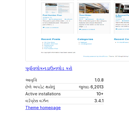
પૂર્વાવલોકન
ડાઉનલોડ કરો
આવૃત્તિ
1.0.8
છેલે અપડેટ થયેલું
જુલાઇ 6,2013
Active installations
10+
વર્ડપ્રેસ વર્ઝન
3.4.1
Theme homepage