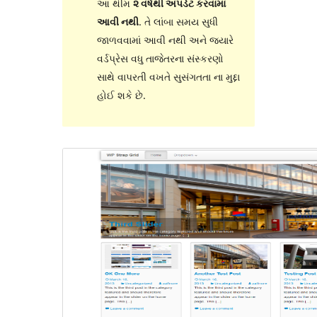
આ થીમ
૨ વર્ષથી અપડેટ કરવામાં
આવી નથી
. તે લાંબા સમય સુધી
જાળવવામાં આવી નથી અને જ્યારે
વર્ડપ્રેસ વધુ તાજેતરના સંસ્કરણો
સાથે વાપરતી વખતે સુસંગતતા ના મુદ્દા
હોઈ શકે છે.