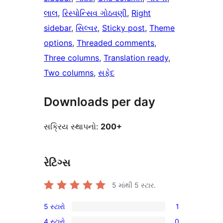
લાલ
, 
રિસ્પોન્સિવ ગોઠવણી
, 
Right
sidebar
, 
સિલ્વર
, 
Sticky post
, 
Theme
options
, 
Threaded comments
, 
Three columns
, 
Translation ready
, 
Two columns
, 
સફેદ
Downloads per day
સક્રિય સ્થાપનો:
200+
રેટિંગ્સ
5 માંથી
5
સ્ટાર.
5 સ્ટારો
1
1
4 સ્ટારો
0