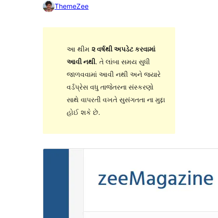
ThemeZee
આ થીમ
૨ વર્ષથી અપડેટ કરવામાં
આવી નથી
. તે લાંબા સમય સુધી
જાળવવામાં આવી નથી અને જ્યારે
વર્ડપ્રેસ વધુ તાજેતરના સંસ્કરણો
સાથે વાપરતી વખતે સુસંગતતા ના મુદ્દા
હોઈ શકે છે.