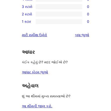
5-
0
3 સ્ટારો
0
સ્ટાર
4-
0
સમીક્ષા
2 સ્ટારો
0
સ્ટાર
3-
0
સમીક્ષાઓ
1 સ્ટાર
0
સ્ટાર
2-
0
સમીક્ષાઓ
સ્ટાર
1-
સમીક્ષાઓ
મારી સમીક્ષા ઉમેરો
બધા
જુઓ
સમીક્ષાઓ
સ્ટાર
સમીક્ષાઓ
આધાર
કંઈક કહેવું છે? મદદ જોઈએ છે?
આધાર ફોરમ જુઓ
અહેવાલ
શું આ થીમમાં મુખ્ય સમસ્યાઓ છે?
આ થીમની જાણ કરો.