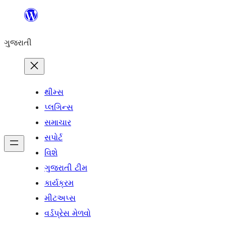
કંટેન્ટ(લખાણ)
પર
ગુજરાતી
જાઓ
થીમ્સ
પ્લગિન્સ
સમાચાર
સપોર્ટ
વિશે
ગુજરાતી ટીમ
કાર્યક્રમ
મીટઅપ્સ
વર્ડપ્રેસ મેળવો