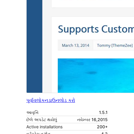
પૂર્વાવલોકન
ડાઉનલોડ કરો
આવૃત્તિ
1.5.1
છેલે અપડેટ થયેલું
નવેમ્બર 16,2015
Active installations
200+
વર્ડપ્રેસ વર્ઝન
4.2