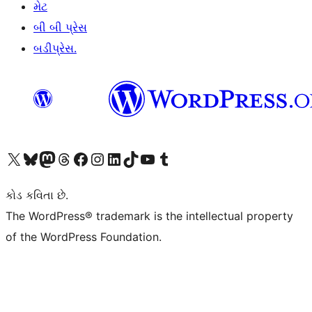
મેટ
બી બી પ્રેસ
બડીપ્રેસ.
અમારા X (અગાઉ ટ્વિટર) એકાઉન્ટની મુલાકાત લો
અમારા Bluesky એકાઉન્ટની મુલાકાત લો
અમારા માસ્ટોડોન એકાઉન્ટની મુલાકાત લો
અમારા Threads એકાઉન્ટની મુલાકાત લો
અમારા ફેસબુક પેજની મુલાકાત લો
અમારા ઇન્સ્ટાગ્રામ એકાઉન્ટની મુલાકાત લો
અમારા LinkedIn એકાઉન્ટની મુલાકાત લો
અમારા TikTok એકાઉન્ટની મુલાકાત લો
અમારી YouTube ચેનલની મુલાકાત લો
અમારા Tumblr એકાઉન્ટની મુલાકાત લો
કોડ કવિતા છે.
The WordPress® trademark is the intellectual property
of the WordPress Foundation.