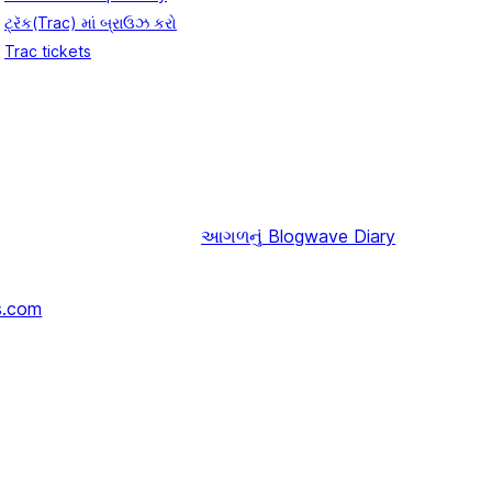
ટ્રૅક(Trac) માં બ્રાઉઝ કરો
Trac tickets
આગળનું
Blogwave Diary
s.com