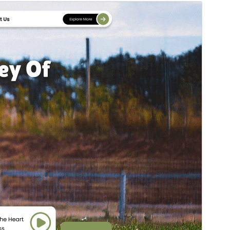
પૂર્વાવલોકન
ડાઉનલોડ કરો
આવૃત્તિ
0.1.9
છેલે અપડેટ થયેલું
ઓગસ્ટ 5,2026
Active installations
20+
વર્ડપ્રેસ વર્ઝન
5.0
પીએચપી(PHP) આવૃતિ
7.2
Theme homepage