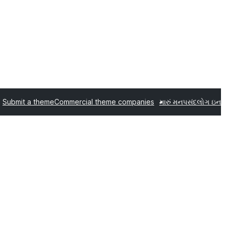
Submit a theme
Commercial theme companies
મારું મનપસંદ
લોગ ઇન