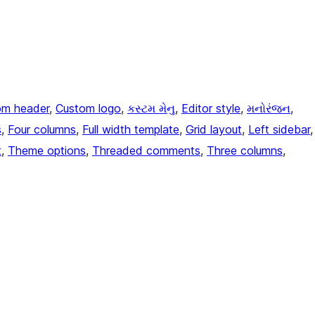
om header
, 
Custom logo
, 
કસ્ટમ મેનુ
, 
Editor style
, 
મનોરંજન
, 
s
, 
Four columns
, 
Full width template
, 
Grid layout
, 
Left sidebar
,
t
, 
Theme options
, 
Threaded comments
, 
Three columns
, 