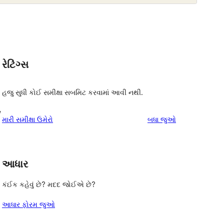
રેટિંગ્સ
હજુ સુધી કોઈ સમીક્ષા સબમિટ કરવામાં આવી નથી.
,
સમીક્ષાઓ
મારી સમીક્ષા ઉમેરો
બધા
જુઓ
આધાર
કંઈક કહેવું છે? મદદ જોઈએ છે?
આધાર ફોરમ જુઓ