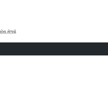
પ્રેસ મેળવો