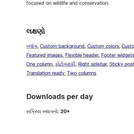
focused on wildlife and conservation.
લક્ષણો
બ્લોગ
, 
Custom background
, 
Custom colors
, 
Cust
Featured images
, 
Flexible header
, 
Footer widget
One column
, 
ફોટોગ્રાફી
, 
Right sidebar
, 
Sticky pos
Translation ready
, 
Two columns
Downloads per day
સક્રિય સ્થાપનો:
20+