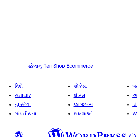
પહેલાનું
Teri Shop Ecommerce
વિશે
શોકેસ.
જ
સમાચાર
થીમ્સ
આ
હોસ્ટિંગ.
પ્લગઇન્સ
વ
ગોપનીયતા
દાખલાઓ
W