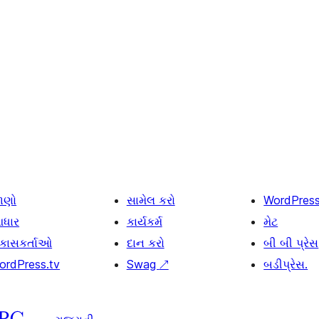
ાણો
સામેલ કરો
WordPres
ધાર
કાર્યકર્મ
મેટ
િકાસકર્તાઓ
દાન કરો
બી બી પ્રેસ
ordPress.tv
Swag
↗
બડીપ્રેસ.