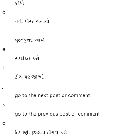
શોધો
c
નવી પોસ્ટ બનાવો
r
પ્રત્યુત્તર આપો
e
સંપાદિત કરો
t
ટોચ પર જાઓ
j
go to the next post or comment
k
go to the previous post or comment
o
ટિપ્પણી દૃશ્યતા ટૉગલ કરો