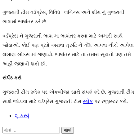
ગુજરાતી ટીમ વર્ડપ્રેસ, વિવિધ પ્લગિન્સ અને થીમ નું ગુજરાતી
ભાષામાં ભાષાંતર કરે છે.
વર્ડપ્રેસ ને ગુજરાતી ભાષા માં ભાષાંતર કરવા માટે અમારી સાથે
જોડાઓ. કોઈ પણ પ્રશ્નો અથવા ત્રુટિ ને નોંધ આપવા નીચે આપેલા
લખાણ બોક્સ માં જણાવો. ભાષાંતર માટે ના તમારા સૂચનો પણ તમે
અહીં જણાવી શકો છો.
સંર્પક કરો
ગુજરાતી ટીમ સ્લેક પર એકબીજા સાથે સંપર્ક કરે છે. ગુજરાતી ટીમ
સાથે જોડાવા માટે વર્ડપ્રેસ ગુજરાતી ટીમ
સ્લેક
પર રજીસ્ટર કરો.
શું કરવું
સાઇટ
શોધો