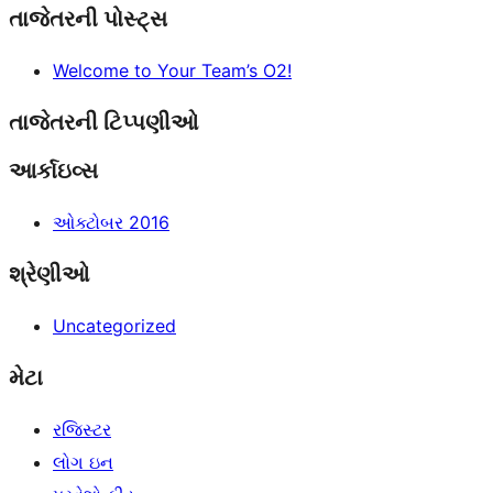
સંસાધનો
તાજેતરની પોસ્ટ્સ
Welcome to Your Team’s O2!
તાજેતરની ટિપ્પણીઓ
આર્કાઇવ્સ
ઓક્ટોબર 2016
શ્રેણીઓ
Uncategorized
મેટા
રજિસ્ટર
લોગ ઇન