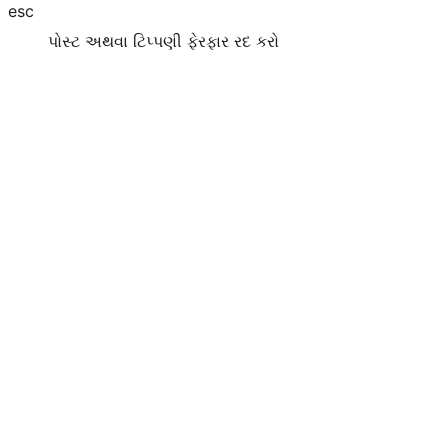
esc
પોસ્ટ અથવા ટિપ્પણી ફેરફાર રદ કરો