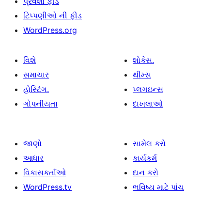
પ્રવેશો ફીડ
ટિપ્પણીઓ ની ફીડ
WordPress.org
વિશે
શોકેસ.
સમાચાર
થીમ્સ
હોસ્ટિંગ.
પ્લગઇન્સ
ગોપનીયતા
દાખલાઓ
જાણો
સામેલ કરો
આધાર
કાર્યકર્મ
વિકાસકર્તાઓ
દાન કરો
WordPress.tv
ભવિષ્ય માટે પાંચ