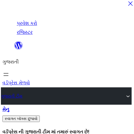
લખાણ
પ્રવેશ કરો
પર
રજિસ્ટર
જાઓ
ગુજરાતી
વર્ડપ્રેસ મેળવો
ગુજરાતી ટીમ
મેનુ
સ્વાગત બૉક્સ છુપાવો
વર્ડપ્રેસ ની ગુજરાતી ટીમ માં તમારું સ્વાગત છે!