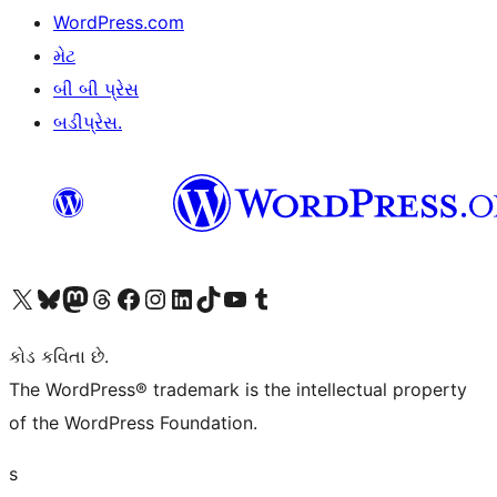
WordPress.com
મેટ
બી બી પ્રેસ
બડીપ્રેસ.
અમારા X (અગાઉ ટ્વિટર) એકાઉન્ટની મુલાકાત લો
અમારા Bluesky એકાઉન્ટની મુલાકાત લો
અમારા માસ્ટોડોન એકાઉન્ટની મુલાકાત લો
અમારા Threads એકાઉન્ટની મુલાકાત લો
અમારા ફેસબુક પેજની મુલાકાત લો
અમારા ઇન્સ્ટાગ્રામ એકાઉન્ટની મુલાકાત લો
અમારા LinkedIn એકાઉન્ટની મુલાકાત લો
અમારા TikTok એકાઉન્ટની મુલાકાત લો
અમારી YouTube ચેનલની મુલાકાત લો
અમારા Tumblr એકાઉન્ટની મુલાકાત લો
કોડ કવિતા છે.
The WordPress® trademark is the intellectual property
of the WordPress Foundation.
s