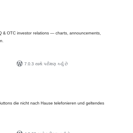
લ
િંગ્સ
& OTC investor relations — charts, announcements,
n.
7.0.3 સાથે પરીક્ષણ કર્યું છે
લ
િંગ્સ
uttons die nicht nach Hause telefonieren und geltendes