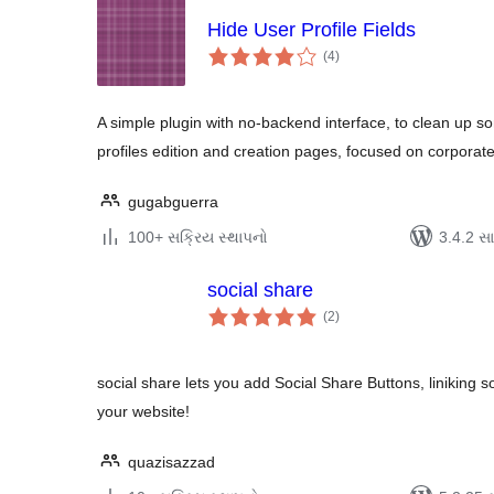
Hide User Profile Fields
કુલ
(4
)
રેટિંગ્સ
A simple plugin with no-backend interface, to clean up 
profiles edition and creation pages, focused on corporat
gugabguerra
100+ સક્રિય સ્થાપનો
3.4.2 સાથ
social share
કુલ
(2
)
રેટિંગ્સ
social share lets you add Social Share Buttons, liniking soc
your website!
quazisazzad