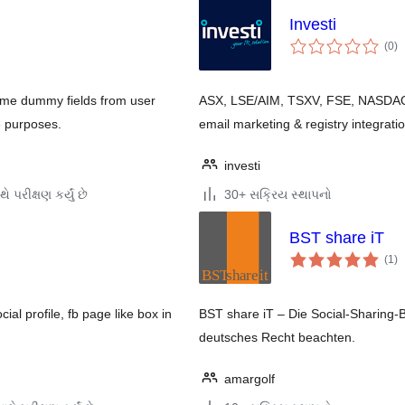
Investi
કુ
(0
)
રેટ
some dummy fields from user
ASX, LSE/AIM, TSXV, FSE, NASDAQ 
e purposes.
email marketing & registry integratio
investi
ે પરીક્ષણ કર્યું છે
30+ સક્રિય સ્થાપનો
BST share iT
કુ
(1
)
રેટ
ial profile, fb page like box in
BST share iT – Die Social-Sharing-B
deutsches Recht beachten.
amargolf