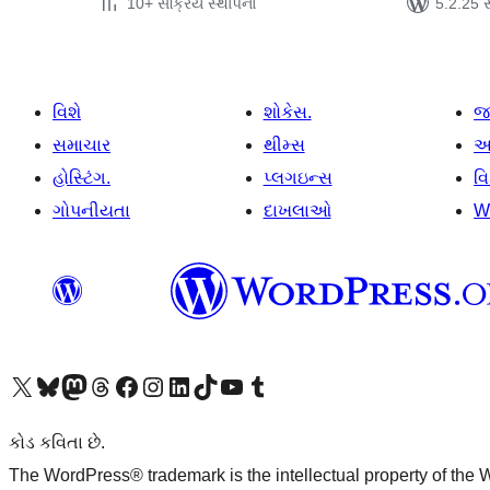
10+ સક્રિય સ્થાપનો
5.2.25 સા
વિશે
શોકેસ.
જ
સમાચાર
થીમ્સ
આ
હોસ્ટિંગ.
પ્લગઇન્સ
વ
ગોપનીયતા
દાખલાઓ
W
અમારા X (અગાઉ ટ્વિટર) એકાઉન્ટની મુલાકાત લો
અમારા Bluesky એકાઉન્ટની મુલાકાત લો
અમારા માસ્ટોડોન એકાઉન્ટની મુલાકાત લો
અમારા Threads એકાઉન્ટની મુલાકાત લો
અમારા ફેસબુક પેજની મુલાકાત લો
અમારા ઇન્સ્ટાગ્રામ એકાઉન્ટની મુલાકાત લો
અમારા LinkedIn એકાઉન્ટની મુલાકાત લો
અમારા TikTok એકાઉન્ટની મુલાકાત લો
અમારી YouTube ચેનલની મુલાકાત લો
અમારા Tumblr એકાઉન્ટની મુલાકાત લો
કોડ કવિતા છે.
The WordPress® trademark is the intellectual property of the