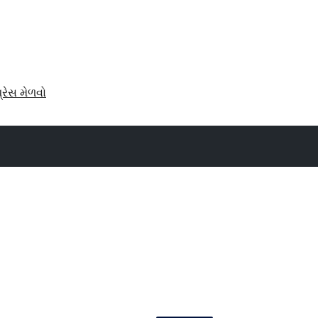
પ્રેસ મેળવો