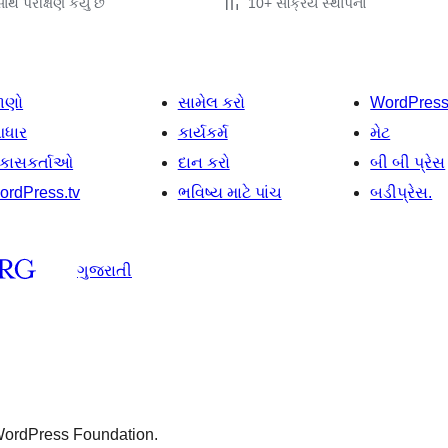
થે પરીક્ષણ કર્યું છે
10+ સક્રિય સ્થાપનો
ાણો
સામેલ કરો
WordPres
ધાર
કાર્યકર્મ
મેટ
િકાસકર્તાઓ
દાન કરો
બી બી પ્રેસ
ordPress.tv
ભવિષ્ય માટે પાંચ
બડીપ્રેસ.
ગુજરાતી
 WordPress Foundation.