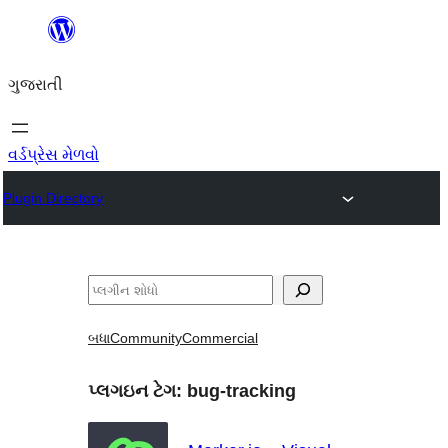
કંટેન્ટ(લખાણ)
પર
ગુજરાતી
જાઓ
વર્ડપ્રેસ મેળવો
Plugin Directory
શોધો
બધા
Community
Commercial
પ્લગઇન ટેગ:
bug-tracking