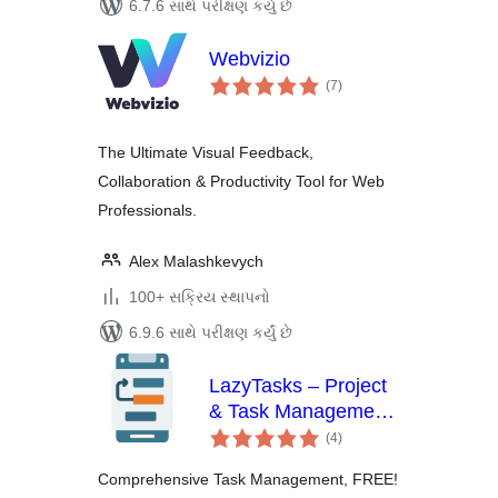
6.7.6 સાથે પરીક્ષણ કર્યું છે
Webvizio
કુલ
(7
)
રેટિંગ્સ
The Ultimate Visual Feedback,
Collaboration & Productivity Tool for Web
Professionals.
Alex Malashkevych
100+ સક્રિય સ્થાપનો
6.9.6 સાથે પરીક્ષણ કર્યું છે
LazyTasks – Project
& Task Management
કુલ
with Collaboration,
(4
)
રેટિંગ્સ
Kanban and Gantt
Comprehensive Task Management, FREE!
Chart