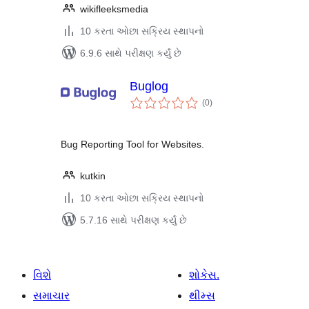
wikifleeksmedia
10 કરતા ઓછા સક્રિય સ્થાપનો
6.9.6 સાથે પરીક્ષણ કર્યું છે
Buglog
કુલ
(0
)
રેટિંગ્સ
Bug Reporting Tool for Websites.
kutkin
10 કરતા ઓછા સક્રિય સ્થાપનો
5.7.16 સાથે પરીક્ષણ કર્યું છે
વિશે
શોકેસ.
સમાચાર
થીમ્સ