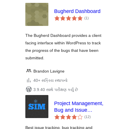
Bugherd Dashboard
કુલ
(1
)
રેટિંગ્સ
The Bugherd Dashboard provides a client
facing interface within WordPress to track
the progress of the bugs that have been
submitted.
Brandon Lavigne
40+ સક્રિય સ્થાપનો
3.9.40 સાથે પરીક્ષણ કર્યું છે
Project Management,
Bug and Issue
કુલ
Tracking Plugin –
(12
)
રેટિંગ્સ
Software Issue
Best issue tracking, bug tracking and