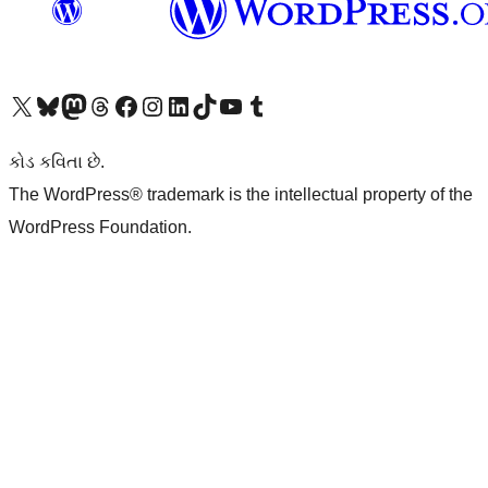
અમારા X (અગાઉ ટ્વિટર) એકાઉન્ટની મુલાકાત લો
અમારા Bluesky એકાઉન્ટની મુલાકાત લો
અમારા માસ્ટોડોન એકાઉન્ટની મુલાકાત લો
અમારા Threads એકાઉન્ટની મુલાકાત લો
અમારા ફેસબુક પેજની મુલાકાત લો
અમારા ઇન્સ્ટાગ્રામ એકાઉન્ટની મુલાકાત લો
અમારા LinkedIn એકાઉન્ટની મુલાકાત લો
અમારા TikTok એકાઉન્ટની મુલાકાત લો
અમારી YouTube ચેનલની મુલાકાત લો
અમારા Tumblr એકાઉન્ટની મુલાકાત લો
કોડ કવિતા છે.
The WordPress® trademark is the intellectual property of the
WordPress Foundation.