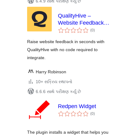
6.4.9 સાથે પરીક્ષણ કર્યું છે
QualityHive –
Website Feedback
કુલ
Tool
(0
)
રેટિંગ્સ
Raise website feedback in seconds with
QualityHive with no code required to
integrate.
Harry Robinson
10+ સક્રિય સ્થાપનો
6.6.6 સાથે પરીક્ષણ કર્યું છે
Redpen Widget
કુલ
(0
)
રેટિંગ્સ
The plugin installs a widget that helps you