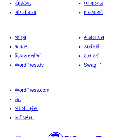
હોસ્ટિંગ.
પ્લગઇન્સ
ગોપનીયતા
દાખલાઓ
જાણો
સામેલ કરો
આધાર
કાર્યકર્મ
વિકાસકર્તાઓ
દાન કરો
WordPress.tv
Swag
↗
WordPress.com
મેટ
બી બી પ્રેસ
બડીપ્રેસ.