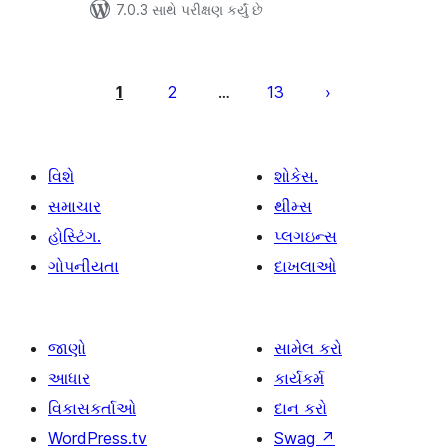
7.0.3 સાથે પરીક્ષણ કર્યું છે
પોસ્ટ
પૃષ્ઠ
1
2
13
…
ક્રમાંકન
વિશે
શોકેસ.
સમાચાર
થીમ્સ
હોસ્ટિંગ.
પ્લગઇન્સ
ગોપનીયતા
દાખલાઓ
જાણો
સામેલ કરો
આધાર
કાર્યકર્મ
વિકાસકર્તાઓ
દાન કરો
WordPress.tv
Swag
↗