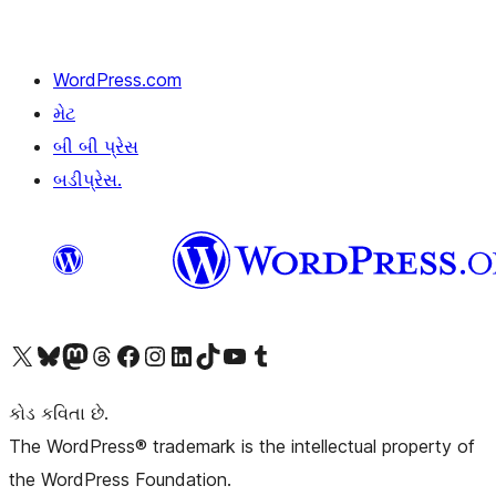
WordPress.com
મેટ
બી બી પ્રેસ
બડીપ્રેસ.
અમારા X (અગાઉ ટ્વિટર) એકાઉન્ટની મુલાકાત લો
અમારા Bluesky એકાઉન્ટની મુલાકાત લો
અમારા માસ્ટોડોન એકાઉન્ટની મુલાકાત લો
અમારા Threads એકાઉન્ટની મુલાકાત લો
અમારા ફેસબુક પેજની મુલાકાત લો
અમારા ઇન્સ્ટાગ્રામ એકાઉન્ટની મુલાકાત લો
અમારા LinkedIn એકાઉન્ટની મુલાકાત લો
અમારા TikTok એકાઉન્ટની મુલાકાત લો
અમારી YouTube ચેનલની મુલાકાત લો
અમારા Tumblr એકાઉન્ટની મુલાકાત લો
કોડ કવિતા છે.
The WordPress® trademark is the intellectual property of
the WordPress Foundation.