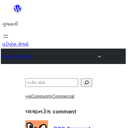
કંટેન્ટ(લખાણ)
પર
ગુજરાતી
જાઓ
વર્ડપ્રેસ મેળવો
Plugin Directory
શોધો
બધા
Community
Commercial
પ્લગઇન ટેગ:
comment