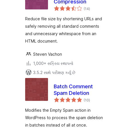
Compression
કુલ
(14
)
રેટિંગ્સ
Reduce file size by shortening URLs and
safely removing all standard comments
and unnecessary whitespace from an
HTML document.
Steven Vachon
1,000+ સક્રિય સ્થાપનો
3.5.2 સાથે પરીક્ષણ કર્યું છે
Batch Comment
Spam Deletion
કુલ
(10
)
રેટિંગ્સ
Modifies the Empty Spam action in
WordPress to process the spam deletion
in batches instead of all at once.