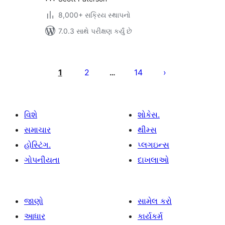
8,000+ સક્રિય સ્થાપનો
7.0.3 સાથે પરીક્ષણ કર્યું છે
પોસ્ટ
પૃષ્ઠ
1
2
14
…
ક્રમાંકન
વિશે
શોકેસ.
સમાચાર
થીમ્સ
હોસ્ટિંગ.
પ્લગઇન્સ
ગોપનીયતા
દાખલાઓ
જાણો
સામેલ કરો
આધાર
કાર્યકર્મ