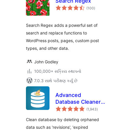
Search Regex
કુલ
(100
)
રેટિંગ્સ
Search Regex adds a powerful set of
search and replace functions to
WordPress posts, pages, custom post
types, and other data.
John Godley
100,000+ સક્રિય સ્થાપનો
7.0.3 સાથે પરીક્ષણ કર્યું છે
Advanced
Database Cleaner –
કુલ
Optimize & Clean
(1,943
)
રેટિંગ્સ
Database to Speed
Clean database by deleting orphaned
Up Site
data such as 'revisions', 'expired
Performance