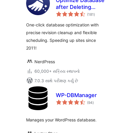
Optimize Database
after Deleting
કુલ
Revisions
(181
)
રેટિંગ્સ
One-click database optimization with
precise revision cleanup and flexible
scheduling. Speeding up sites since
2011!
NerdPress
60,000+ સક્રિય સ્થાપનો
7.0.3 સાથે પરીક્ષણ કર્યું છે
WP-DBManager
કુલ
(94
)
રેટિંગ્સ
Manages your WordPress database.