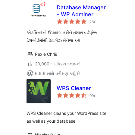
Database Manager
– WP Adminer
કુલ
(28
)
રેટિંગ્સ
એડમિનરનો ઉપયોગ કરીને તમારા વર્ડપ્રેસ
ડેશબોર્ડમાંથી ડેટાબેઝ મેનેજ કરો.
Pexle Chris
20,000+ સક્રિય સ્થાપનો
6.9.6 સાથે પરીક્ષણ કર્યું છે
WPS Cleaner
કુલ
(99
)
રેટિંગ્સ
WPS Cleaner cleans your WordPress site
as well as your database.
NicolasKulka