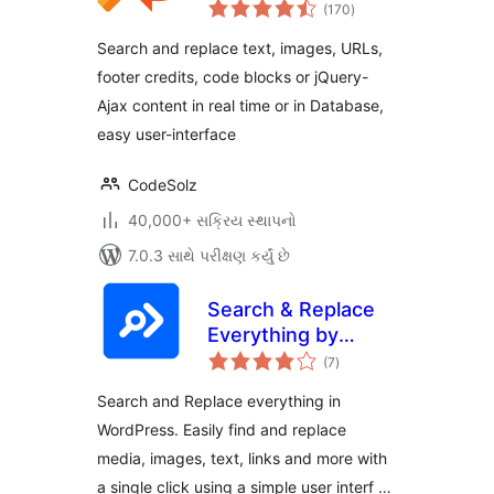
કુલ
Powered
(170
)
રેટિંગ્સ
Suggestions
Search and replace text, images, URLs,
footer credits, code blocks or jQuery-
Ajax content in real time or in Database,
easy user-interface
CodeSolz
40,000+ સક્રિય સ્થાપનો
7.0.3 સાથે પરીક્ષણ કર્યું છે
Search & Replace
Everything by
કુલ
WPCode – Find and
(7
)
રેટિંગ્સ
Replace Media,
Search and Replace everything in
Text, Links, and
WordPress. Easily find and replace
More
media, images, text, links and more with
a single click using a simple user interf …