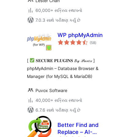
Lester Chan
60,000+ સક્રિય સ્થાપનો
7.0.3 સાથે પરીક્ષણ કર્યું છે
WP phpMyAdmin
કુલ
(58
)
રેટિંગ્સ
[
𝐒𝐄𝐂𝐔𝐑𝐄 𝐏𝐋𝐔𝐆𝐈𝐍𝐒 𝐵𝓎 𝒫𝓊𝓋𝑜𝓍 ]
phpMyAdmin – Database Browser &
Manager (for MySQL & MariaDB)
Puvox Software
40,000+ સક્રિય સ્થાપનો
6.7.6 સાથે પરીક્ષણ કર્યું છે
Better Find and
Replace – AI-