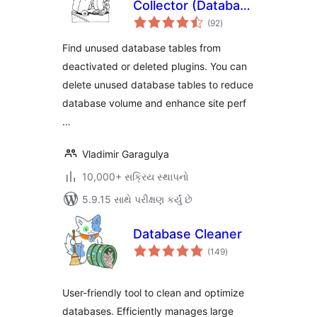
Collector (Database
કુલ
Cleanup)
(92
)
રેટિંગ્સ
Find unused database tables from
deactivated or deleted plugins. You can
delete unused database tables to reduce
database volume and enhance site perf
…
Vladimir Garagulya
10,000+ સક્રિય સ્થાપનો
5.9.15 સાથે પરીક્ષણ કર્યું છે
Database Cleaner
કુલ
(149
)
રેટિંગ્સ
User-friendly tool to clean and optimize
databases. Efficiently manages large