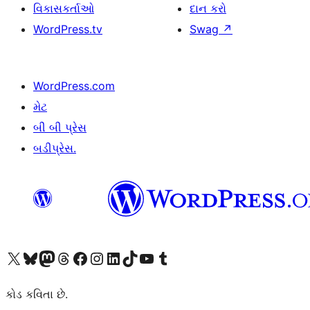
વિકાસકર્તાઓ
દાન કરો
WordPress.tv
Swag
↗
WordPress.com
મેટ
બી બી પ્રેસ
બડીપ્રેસ.
અમારા X (અગાઉ ટ્વિટર) એકાઉન્ટની મુલાકાત લો
અમારા Bluesky એકાઉન્ટની મુલાકાત લો
અમારા માસ્ટોડોન એકાઉન્ટની મુલાકાત લો
અમારા Threads એકાઉન્ટની મુલાકાત લો
અમારા ફેસબુક પેજની મુલાકાત લો
અમારા ઇન્સ્ટાગ્રામ એકાઉન્ટની મુલાકાત લો
અમારા LinkedIn એકાઉન્ટની મુલાકાત લો
અમારા TikTok એકાઉન્ટની મુલાકાત લો
અમારી YouTube ચેનલની મુલાકાત લો
અમારા Tumblr એકાઉન્ટની મુલાકાત લો
કોડ કવિતા છે.