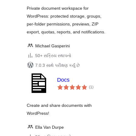
Private document workspace for
WordPress: protected storage, groups,
per-folder permissions, previews, ZIP
export, quotas, reports, and notifications.
Michael Gasperini
50+ સક્રિય સ્થાપનો
7.0.3 સાથે પરીક્ષણ કર્યું છે
Docs
કુલ
(1
)
રેટિંગ્સ
Create and share documents with
WordPress!
Ella Van Durpe