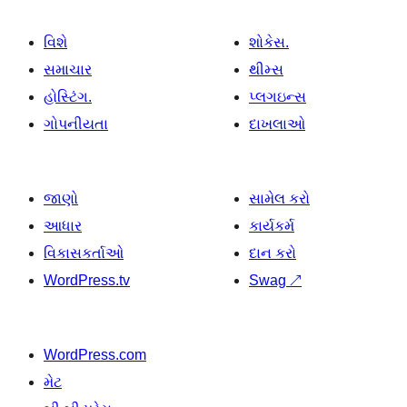
વિશે
શોકેસ.
સમાચાર
થીમ્સ
હોસ્ટિંગ.
પ્લગઇન્સ
ગોપનીયતા
દાખલાઓ
જાણો
સામેલ કરો
આધાર
કાર્યકર્મ
વિકાસકર્તાઓ
દાન કરો
WordPress.tv
Swag
↗
WordPress.com
મેટ