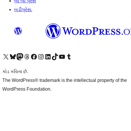
બી બી પ્રેસ
બડીપ્રેસ.
અમારા X (અગાઉ ટ્વિટર) એકાઉન્ટની મુલાકાત લો
અમારા Bluesky એકાઉન્ટની મુલાકાત લો
અમારા માસ્ટોડોન એકાઉન્ટની મુલાકાત લો
અમારા Threads એકાઉન્ટની મુલાકાત લો
અમારા ફેસબુક પેજની મુલાકાત લો
અમારા ઇન્સ્ટાગ્રામ એકાઉન્ટની મુલાકાત લો
અમારા LinkedIn એકાઉન્ટની મુલાકાત લો
અમારા TikTok એકાઉન્ટની મુલાકાત લો
અમારી YouTube ચેનલની મુલાકાત લો
અમારા Tumblr એકાઉન્ટની મુલાકાત લો
કોડ કવિતા છે.
The WordPress® trademark is the intellectual property of the
WordPress Foundation.