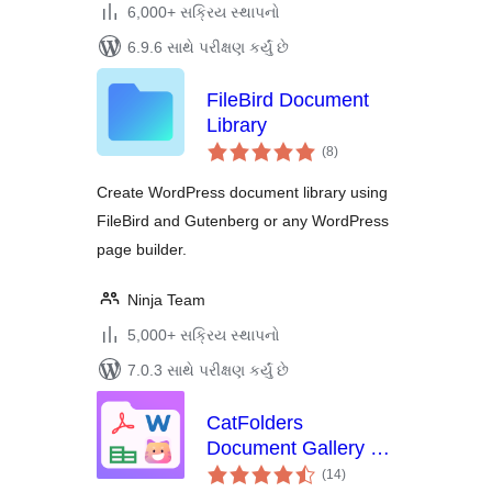
6,000+ સક્રિય સ્થાપનો
6.9.6 સાથે પરીક્ષણ કર્યું છે
FileBird Document
Library
કુલ
(8
)
રેટિંગ્સ
Create WordPress document library using
FileBird and Gutenberg or any WordPress
page builder.
Ninja Team
5,000+ સક્રિય સ્થાપનો
7.0.3 સાથે પરીક્ષણ કર્યું છે
CatFolders
Document Gallery &
કુલ
PDF Library
(14
)
રેટિંગ્સ