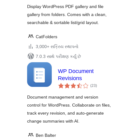
Display WordPress PDF gallery and file
gallery from folders. Comes with a clean,
searchable & sortable list/grid layout.
CatFolders
3,000+ સક્રિય સ્થાપનો
7.0.3 સાથે પરીક્ષણ કર્યું છે
WP Document
Revisions
કુલ
(23
)
રેટિંગ્સ
Document management and version
control for WordPress. Collaborate on files,
track every revision, and auto-generate
change summaries with AI.
Ben Balter