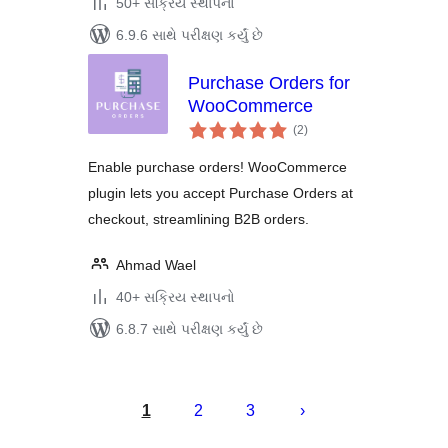
50+ સક્રિય સ્થાપનો
6.9.6 સાથે પરીક્ષણ કર્યું છે
Purchase Orders for
WooCommerce
કુલ
(2
)
રેટિંગ્સ
Enable purchase orders! WooCommerce
plugin lets you accept Purchase Orders at
checkout, streamlining B2B orders.
Ahmad Wael
40+ સક્રિય સ્થાપનો
6.8.7 સાથે પરીક્ષણ કર્યું છે
પોસ્ટ
પૃષ્ઠ
1
2
3
ક્રમાંકન