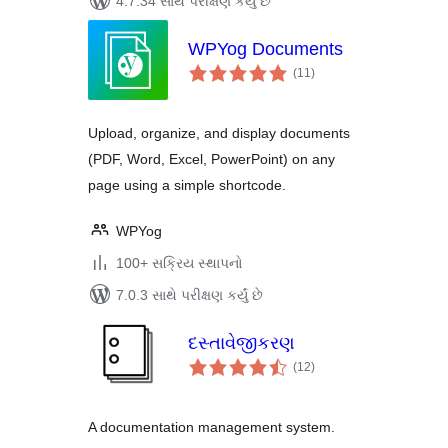
4.7.34 સાથે પરીક્ષણ કર્યું છે
WPYog Documents
કુલ
(11
)
રેટિંગ્સ
Upload, organize, and display documents
(PDF, Word, Excel, PowerPoint) on any
page using a simple shortcode.
WPYog
100+ સક્રિય સ્થાપનો
7.0.3 સાથે પરીક્ષણ કર્યું છે
દસ્તાવેજીકરણ
કુલ
(12
)
રેટિંગ્સ
A documentation management system.