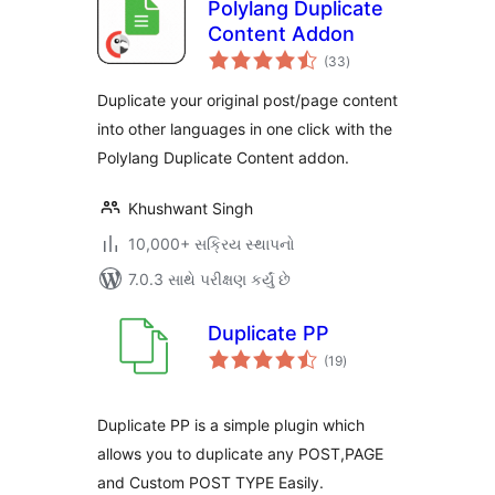
Polylang Duplicate
Content Addon
કુલ
(33
)
રેટિંગ્સ
Duplicate your original post/page content
into other languages in one click with the
Polylang Duplicate Content addon.
Khushwant Singh
10,000+ સક્રિય સ્થાપનો
7.0.3 સાથે પરીક્ષણ કર્યું છે
Duplicate PP
કુલ
(19
)
રેટિંગ્સ
Duplicate PP is a simple plugin which
allows you to duplicate any POST,PAGE
and Custom POST TYPE Easily.