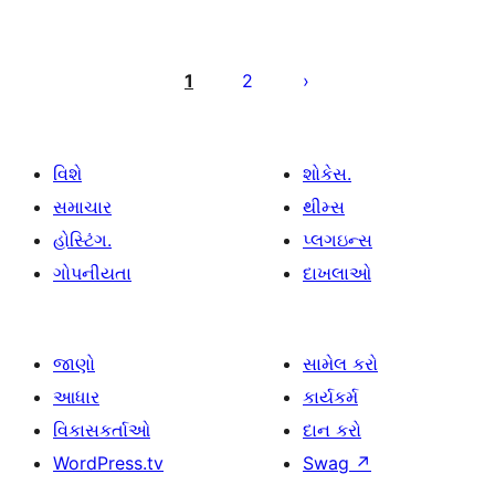
પોસ્ટ
પૃષ્ઠ
1
2
ક્રમાંકન
વિશે
શોકેસ.
સમાચાર
થીમ્સ
હોસ્ટિંગ.
પ્લગઇન્સ
ગોપનીયતા
દાખલાઓ
જાણો
સામેલ કરો
આધાર
કાર્યકર્મ
વિકાસકર્તાઓ
દાન કરો
WordPress.tv
Swag
↗