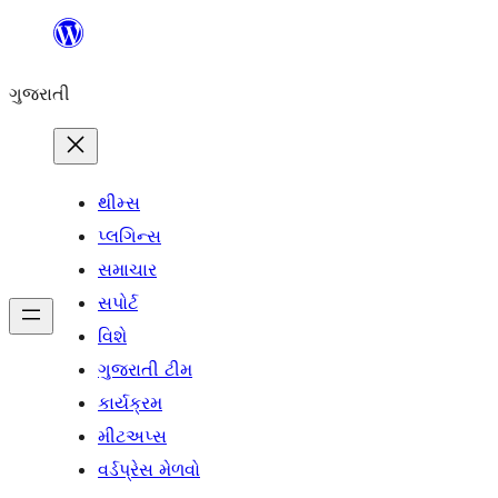
કંટેન્ટ(લખાણ)
પર
ગુજરાતી
જાઓ
થીમ્સ
પ્લગિન્સ
સમાચાર
સપોર્ટ
વિશે
ગુજરાતી ટીમ
કાર્યક્રમ
મીટઅપ્સ
વર્ડપ્રેસ મેળવો