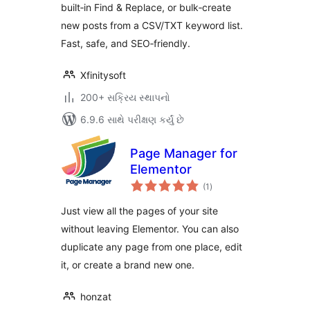
built‑in Find & Replace, or bulk‑create
new posts from a CSV/TXT keyword list.
Fast, safe, and SEO‑friendly.
Xfinitysoft
200+ સક્રિય સ્થાપનો
6.9.6 સાથે પરીક્ષણ કર્યું છે
Page Manager for
Elementor
કુલ
(1
)
રેટિંગ્સ
Just view all the pages of your site
without leaving Elementor. You can also
duplicate any page from one place, edit
it, or create a brand new one.
honzat