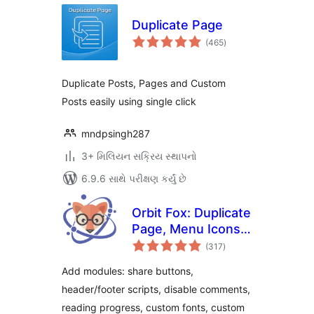
Duplicate Page
કુલ
(465
)
રેટિંગ્સ
Duplicate Posts, Pages and Custom
Posts easily using single click
mndpsingh287
3+ મિલિયન સક્રિય સ્થાપનો
6.9.6 સાથે પરીક્ષણ કર્યું છે
Orbit Fox: Duplicate
Page, Menu Icons,
કુલ
SVG Support,
(317
)
રેટિંગ્સ
Cookie Notice,
Add modules: share buttons,
Custom Fonts &
header/footer scripts, disable comments,
More
reading progress, custom fonts, custom