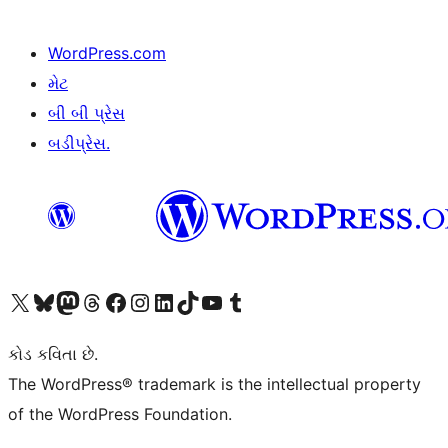
WordPress.com
મેટ
બી બી પ્રેસ
બડીપ્રેસ.
અમારા X (અગાઉ ટ્વિટર) એકાઉન્ટની મુલાકાત લો
અમારા Bluesky એકાઉન્ટની મુલાકાત લો
અમારા માસ્ટોડોન એકાઉન્ટની મુલાકાત લો
અમારા Threads એકાઉન્ટની મુલાકાત લો
અમારા ફેસબુક પેજની મુલાકાત લો
અમારા ઇન્સ્ટાગ્રામ એકાઉન્ટની મુલાકાત લો
અમારા LinkedIn એકાઉન્ટની મુલાકાત લો
અમારા TikTok એકાઉન્ટની મુલાકાત લો
અમારી YouTube ચેનલની મુલાકાત લો
અમારા Tumblr એકાઉન્ટની મુલાકાત લો
કોડ કવિતા છે.
The WordPress® trademark is the intellectual property
of the WordPress Foundation.