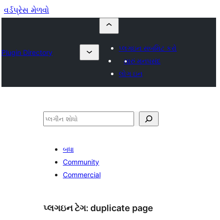
વર્ડપ્રેસ મેળવો
પ્લગઇન સબમિટ કરો
Plugin Directory
મારું મનપસંદ
લોગ ઇન
શોધો
બધા
Community
Commercial
પ્લગઇન ટેગ:
duplicate page