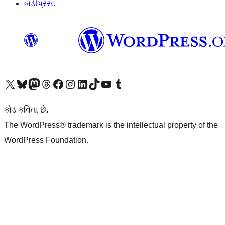
બડીપ્રેસ.
અમારા X (અગાઉ ટ્વિટર) એકાઉન્ટની મુલાકાત લો
અમારા Bluesky એકાઉન્ટની મુલાકાત લો
અમારા માસ્ટોડોન એકાઉન્ટની મુલાકાત લો
અમારા Threads એકાઉન્ટની મુલાકાત લો
અમારા ફેસબુક પેજની મુલાકાત લો
અમારા ઇન્સ્ટાગ્રામ એકાઉન્ટની મુલાકાત લો
અમારા LinkedIn એકાઉન્ટની મુલાકાત લો
અમારા TikTok એકાઉન્ટની મુલાકાત લો
અમારી YouTube ચેનલની મુલાકાત લો
અમારા Tumblr એકાઉન્ટની મુલાકાત લો
કોડ કવિતા છે.
The WordPress® trademark is the intellectual property of the
WordPress Foundation.