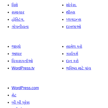
વિશે
શોકેસ.
સમાચાર
થીમ્સ
હોસ્ટિંગ.
પ્લગઇન્સ
ગોપનીયતા
દાખલાઓ
જાણો
સામેલ કરો
આધાર
કાર્યકર્મ
વિકાસકર્તાઓ
દાન કરો
WordPress.tv
ભવિષ્ય માટે પાંચ
WordPress.com
મેટ
બી બી પ્રેસ