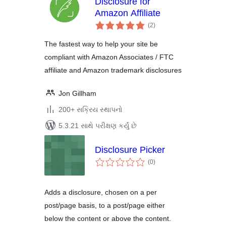
Disclosure for
Amazon Affiliate
કુલ
(2
)
રેટિંગ્સ
The fastest way to help your site be
compliant with Amazon Associates / FTC
affiliate and Amazon trademark disclosures
Jon Gillham
200+ સક્રિય સ્થાપનો
5.3.21 સાથે પરીક્ષણ કર્યું છે
Disclosure Picker
કુલ
(0
)
રેટિંગ્સ
Adds a disclosure, chosen on a per
post/page basis, to a post/page either
below the content or above the content.