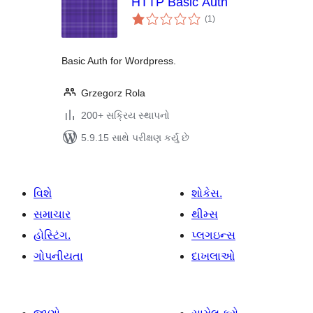
HTTP Basic Auth
કુલ
(1
)
રેટિંગ્સ
Basic Auth for Wordpress.
Grzegorz Rola
200+ સક્રિય સ્થાપનો
5.9.15 સાથે પરીક્ષણ કર્યું છે
વિશે
શોકેસ.
સમાચાર
થીમ્સ
હોસ્ટિંગ.
પ્લગઇન્સ
ગોપનીયતા
દાખલાઓ