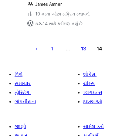
James Amner
10 કરતા ઓછા સક્રિય સ્થાપનો
5.8.14 સાથે પરીક્ષણ કર્યું છે
પોસ્ટ
પૃષ્ઠ
1
13
14
…
ક્રમાંકન
વિશે
શોકેસ.
સમાચાર
થીમ્સ
હોસ્ટિંગ.
પ્લગઇન્સ
ગોપનીયતા
દાખલાઓ
જાણો
સામેલ કરો
આધાર
કાર્યકર્મ