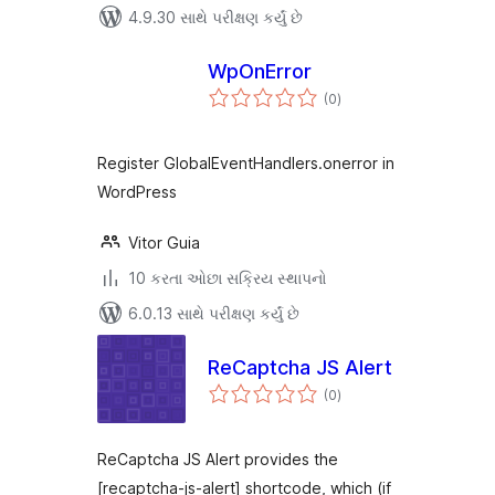
4.9.30 સાથે પરીક્ષણ કર્યું છે
WpOnError
કુલ
(0
)
રેટિંગ્સ
Register GlobalEventHandlers.onerror in
WordPress
Vitor Guia
10 કરતા ઓછા સક્રિય સ્થાપનો
6.0.13 સાથે પરીક્ષણ કર્યું છે
ReCaptcha JS Alert
કુલ
(0
)
રેટિંગ્સ
ReCaptcha JS Alert provides the
[recaptcha-js-alert] shortcode, which (if