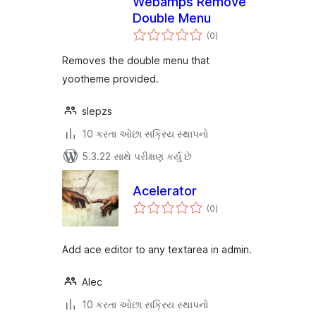
Webamps Remove
Double Menu
કુલ
(0
)
રેટિંગ્સ
Removes the double menu that
yootheme provided.
slepzs
10 કરતા ઓછા સક્રિય સ્થાપનો
5.3.22 સાથે પરીક્ષણ કર્યું છે
Acelerator
કુલ
(0
)
રેટિંગ્સ
Add ace editor to any textarea in admin.
Alec
10 કરતા ઓછા સક્રિય સ્થાપનો