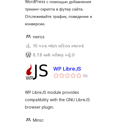
WordPress с помощью добавления
трекинг-скрипта в футер сайта.
Отслеживайте трафик, поведение и
конверсии.
neiros
10 કરતા ઓછા સક્રિય સ્થાપનો
6.7.6 સાથે પરીક્ષણ કર્યું છે
WP LibreJS
કુલ
(0
)
રેટિંગ્સ
WP LibreJS module provides
compatibility with the GNU LibreJS
browser plugin.
Minsc