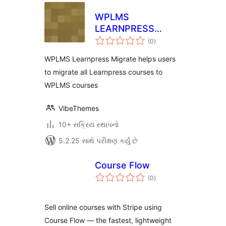
WPLMS
LEARNPRESS
કુલ
MIGRATION
(0
)
રેટિંગ્સ
WPLMS Learnpress Migrate helps users
to migrate all Learnpress courses to
WPLMS courses
VibeThemes
10+ સક્રિય સ્થાપનો
5.2.25 સાથે પરીક્ષણ કર્યું છે
Course Flow
કુલ
(0
)
રેટિંગ્સ
Sell online courses with Stripe using
Course Flow — the fastest, lightweight