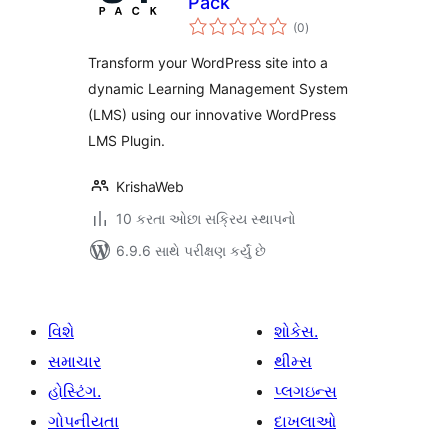
Pack
કુલ
(0
)
રેટિંગ્સ
Transform your WordPress site into a
dynamic Learning Management System
(LMS) using our innovative WordPress
LMS Plugin.
KrishaWeb
10 કરતા ઓછા સક્રિય સ્થાપનો
6.9.6 સાથે પરીક્ષણ કર્યું છે
વિશે
શોકેસ.
સમાચાર
થીમ્સ
હોસ્ટિંગ.
પ્લગઇન્સ
ગોપનીયતા
દાખલાઓ