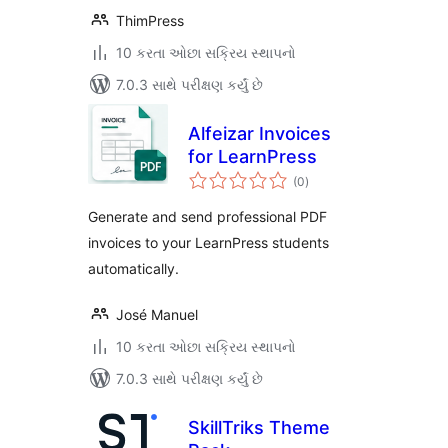
ThimPress
10 કરતા ઓછા સક્રિય સ્થાપનો
7.0.3 સાથે પરીક્ષણ કર્યું છે
Alfeizar Invoices
for LearnPress
કુલ
(0
)
રેટિંગ્સ
Generate and send professional PDF
invoices to your LearnPress students
automatically.
José Manuel
10 કરતા ઓછા સક્રિય સ્થાપનો
7.0.3 સાથે પરીક્ષણ કર્યું છે
SkillTriks Theme