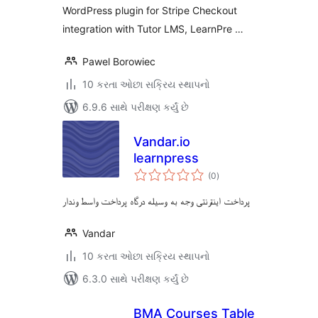
WordPress plugin for Stripe Checkout
integration with Tutor LMS, LearnPre …
Pawel Borowiec
10 કરતા ઓછા સક્રિય સ્થાપનો
6.9.6 સાથે પરીક્ષણ કર્યું છે
Vandar.io
learnpress
કુલ
(0
)
રેટિંગ્સ
پرداخت اینترنتی وجه به وسیله درگاه پرداخت واسط وندار
Vandar
10 કરતા ઓછા સક્રિય સ્થાપનો
6.3.0 સાથે પરીક્ષણ કર્યું છે
BMA Courses Table