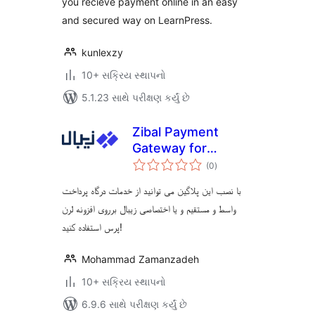
you recieve payment online in an easy
and secured way on LearnPress.
kunlexzy
10+ સક્રિય સ્થાપનો
5.1.23 સાથે પરીક્ષણ કર્યું છે
Zibal Payment
Gateway for
કુલ
Learnpress
(0
)
રેટિંગ્સ
با نصب این پلاگین می توانید از خدمات درگاه پرداخت
واسط و مستقیم و یا اختصاصی زیبال برروی افزونه لرن
پرس استفاده کنید!
Mohammad Zamanzadeh
10+ સક્રિય સ્થાપનો
6.9.6 સાથે પરીક્ષણ કર્યું છે