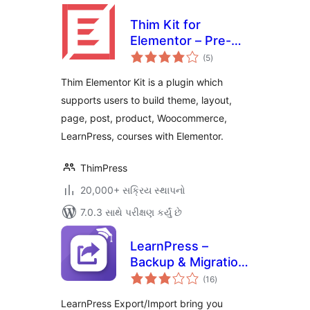
Thim Kit for
Elementor – Pre-
કુલ
built Templates &
(5
)
રેટિંગ્સ
Widgets for
Thim Elementor Kit is a plugin which
Elementor
supports users to build theme, layout,
page, post, product, Woocommerce,
LearnPress, courses with Elementor.
ThimPress
20,000+ સક્રિય સ્થાપનો
7.0.3 સાથે પરીક્ષણ કર્યું છે
LearnPress –
Backup & Migration
કુલ
Tool
(16
)
રેટિંગ્સ
LearnPress Export/Import bring you