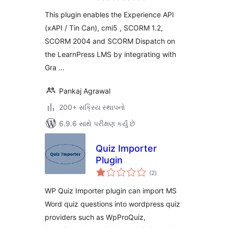
This plugin enables the Experience API
(xAPI / Tin Can), cmi5 , SCORM 1.2,
SCORM 2004 and SCORM Dispatch on
the LearnPress LMS by integrating with
Gra …
Pankaj Agrawal
200+ સક્રિય સ્થાપનો
6.9.6 સાથે પરીક્ષણ કર્યું છે
Quiz Importer
Plugin
કુલ
(2
)
રેટિંગ્સ
WP Quiz Importer plugin can import MS
Word quiz questions into wordpress quiz
providers such as WpProQuiz,