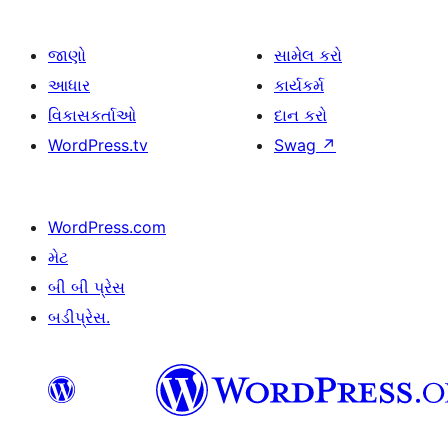
જાણો
સામેલ કરો
આધાર
કાર્યકર્મ
વિકાસકર્તાઓ
દાન કરો
WordPress.tv
Swag
↗
WordPress.com
મેટ
બી બી પ્રેસ
બડીપ્રેસ.