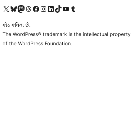
અમારા X (અગાઉ ટ્વિટર) એકાઉન્ટની મુલાકાત લો
અમારા Bluesky એકાઉન્ટની મુલાકાત લો
અમારા માસ્ટોડોન એકાઉન્ટની મુલાકાત લો
અમારા Threads એકાઉન્ટની મુલાકાત લો
અમારા ફેસબુક પેજની મુલાકાત લો
અમારા ઇન્સ્ટાગ્રામ એકાઉન્ટની મુલાકાત લો
અમારા LinkedIn એકાઉન્ટની મુલાકાત લો
અમારા TikTok એકાઉન્ટની મુલાકાત લો
અમારી YouTube ચેનલની મુલાકાત લો
અમારા Tumblr એકાઉન્ટની મુલાકાત લો
કોડ કવિતા છે.
The WordPress® trademark is the intellectual property
of the WordPress Foundation.