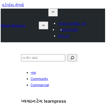
વર્ડપ્રેસ મેળવો
પ્લગઇન સબમિટ કરો
Plugin Directory
મારું મનપસંદ
લોગ ઇન
શોધો
બધા
Community
Commercial
પ્લગઇન ટેગ:
learnpress