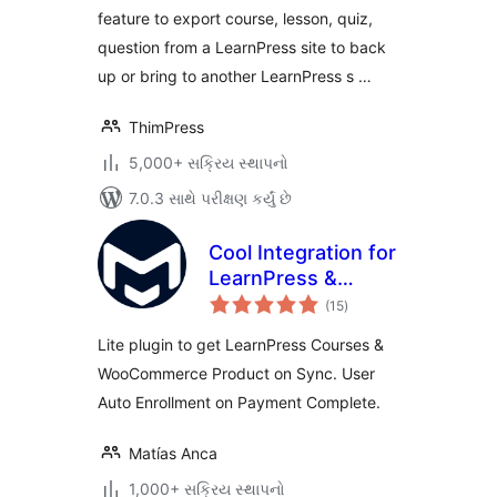
feature to export course, lesson, quiz,
question from a LearnPress site to back
up or bring to another LearnPress s …
ThimPress
5,000+ સક્રિય સ્થાપનો
7.0.3 સાથે પરીક્ષણ કર્યું છે
Cool Integration for
LearnPress &
કુલ
WooCommerce
(15
)
રેટિંગ્સ
Lite plugin to get LearnPress Courses &
WooCommerce Product on Sync. User
Auto Enrollment on Payment Complete.
Matías Anca
1,000+ સક્રિય સ્થાપનો