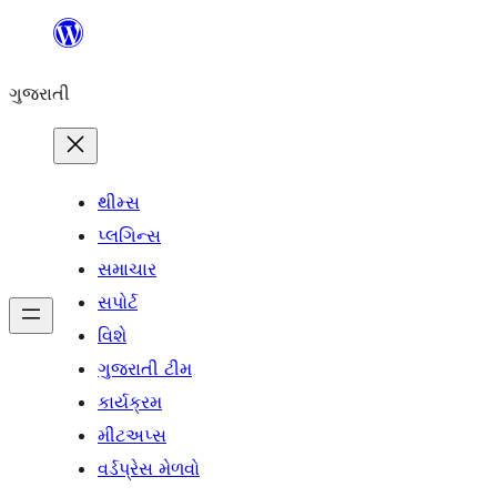
કંટેન્ટ(લખાણ)
પર
ગુજરાતી
જાઓ
થીમ્સ
પ્લગિન્સ
સમાચાર
સપોર્ટ
વિશે
ગુજરાતી ટીમ
કાર્યક્રમ
મીટઅપ્સ
વર્ડપ્રેસ મેળવો