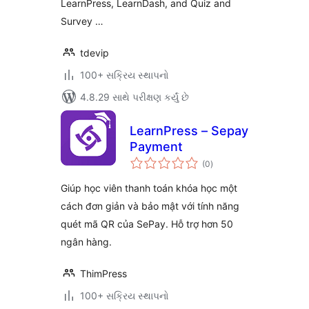
LearnPress, LearnDash, and Quiz and
Survey …
tdevip
100+ સક્રિય સ્થાપનો
4.8.29 સાથે પરીક્ષણ કર્યું છે
LearnPress – Sepay
Payment
કુલ
(0
)
રેટિંગ્સ
Giúp học viên thanh toán khóa học một
cách đơn giản và bảo mật với tính năng
quét mã QR của SePay. Hỗ trợ hơn 50
ngân hàng.
ThimPress
100+ સક્રિય સ્થાપનો