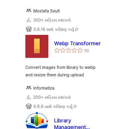
Mostafa Soufi
300+ સક્રિય સ્થાપનો
5.6.18 સાથે પરીક્ષણ કર્યું છે
Webp Transformer
કુલ
(0
)
રેટિંગ્સ
Convert images from library to webp
and resize them during upload
Informatiza
200+ સક્રિય સ્થાપનો
6.6.6 સાથે પરીક્ષણ કર્યું છે
Library
Management