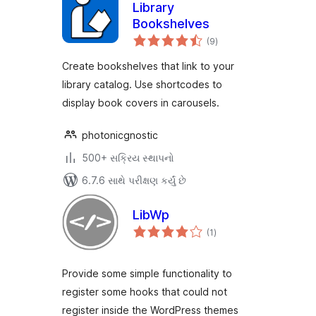
Library
Bookshelves
કુલ
(9
)
રેટિંગ્સ
Create bookshelves that link to your
library catalog. Use shortcodes to
display book covers in carousels.
photonicgnostic
500+ સક્રિય સ્થાપનો
6.7.6 સાથે પરીક્ષણ કર્યું છે
LibWp
કુલ
(1
)
રેટિંગ્સ
Provide some simple functionality to
register some hooks that could not
register inside the WordPress themes