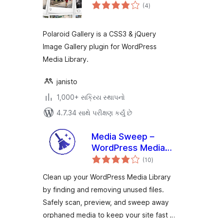
કુલ
(4
)
રેટિંગ્સ
Polaroid Gallery is a CSS3 & jQuery
Image Gallery plugin for WordPress
Media Library.
janisto
1,000+ સક્રિય સ્થાપનો
4.7.34 સાથે પરીક્ષણ કર્યું છે
Media Sweep –
WordPress Media
કુલ
Cleaner
(10
)
રેટિંગ્સ
Clean up your WordPress Media Library
by finding and removing unused files.
Safely scan, preview, and sweep away
orphaned media to keep your site fast …