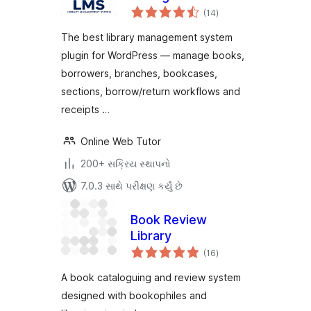
કુલ
System
(14
)
રેટિંગ્સ
The best library management system
plugin for WordPress — manage books,
borrowers, branches, bookcases,
sections, borrow/return workflows and
receipts …
Online Web Tutor
200+ સક્રિય સ્થાપનો
7.0.3 સાથે પરીક્ષણ કર્યું છે
Book Review
Library
કુલ
(16
)
રેટિંગ્સ
A book cataloguing and review system
designed with bookophiles and