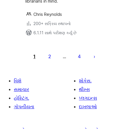
librarians in mind.
Chris Reynolds
200+ સક્રિય સ્થાપનો
6.1.11 સાથે પરીક્ષણ કર્યું છે
પોસ્ટ
પૃષ્ઠ
1
2
4
…
ક્રમાંકન
વિશે
શોકેસ.
સમાચાર
થીમ્સ
હોસ્ટિંગ.
પ્લગઇન્સ
ગોપનીયતા
દાખલાઓ