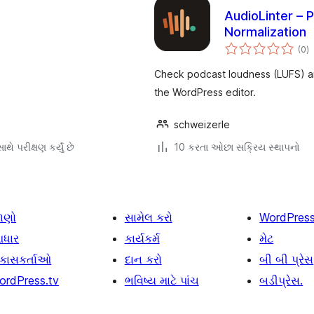
AudioLinter –
Normalization
કુ
(0
)
રેટ
Check podcast loudness (LUFS) an
the WordPress editor.
schweizerle
થે પરીક્ષણ કર્યું છે
10 કરતા ઓછા સક્રિય સ્થાપનો
ાણો
સામેલ કરો
WordPres
ધાર
કાર્યકર્મ
મેટ
િકાસકર્તાઓ
દાન કરો
બી બી પ્રેસ
ordPress.tv
ભવિષ્ય માટે પાંચ
બડીપ્રેસ.