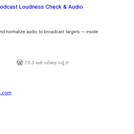
 Podcast Loudness Check & Audio
લ
િંગ્સ
d normalize audio to broadcast targets — inside
7.0.3 સાથે પરીક્ષણ કર્યું છે
s.com