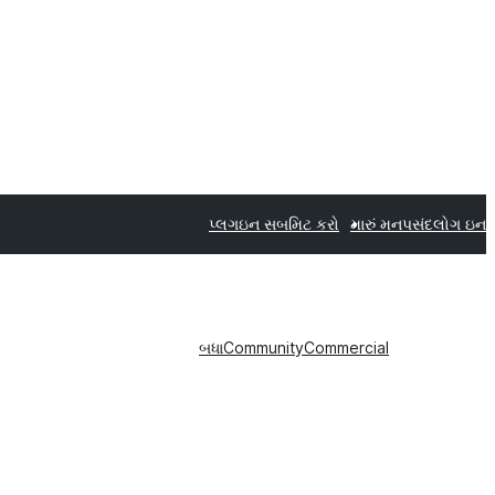
પ્લગઇન સબમિટ કરો
મારું મનપસંદ
લોગ ઇન
બધા
Community
Commercial