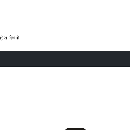
પ્રેસ મેળવો