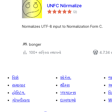
UNFC Nörmalize
કુલ
(2
)
રેટિંગ્સ
Normalizes UTF-8 input to Normalization Form C.
bonger
100+ સક્રિય સ્થાપનો
4.7.34 સા
વિશે
શોકેસ.
જ
સમાચાર
થીમ્સ
આ
હોસ્ટિંગ.
પ્લગઇન્સ
વ
ગોપનીયતા
દાખલાઓ
W