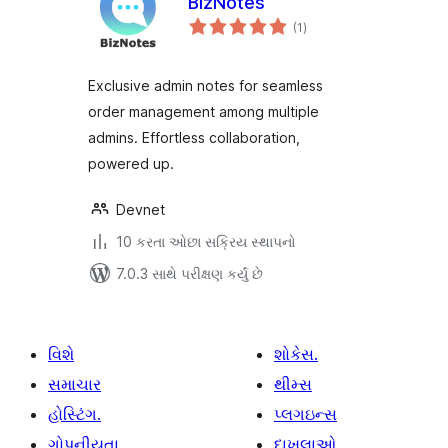
BizNotes
કુલ
(1
)
રેટિંગ્સ
Exclusive admin notes for seamless
order management among multiple
admins. Effortless collaboration,
powered up.
Devnet
10 કરતા ઓછા સક્રિય સ્થાપનો
7.0.3 સાથે પરીક્ષણ કર્યું છે
વિશે
શોકેસ.
સમાચાર
થીમ્સ
હોસ્ટિંગ.
પ્લગઇન્સ
ગોપનીયતા
દાખલાઓ