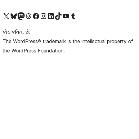
અમારા X (અગાઉ ટ્વિટર) એકાઉન્ટની મુલાકાત લો
અમારા Bluesky એકાઉન્ટની મુલાકાત લો
અમારા માસ્ટોડોન એકાઉન્ટની મુલાકાત લો
અમારા Threads એકાઉન્ટની મુલાકાત લો
અમારા ફેસબુક પેજની મુલાકાત લો
અમારા ઇન્સ્ટાગ્રામ એકાઉન્ટની મુલાકાત લો
અમારા LinkedIn એકાઉન્ટની મુલાકાત લો
અમારા TikTok એકાઉન્ટની મુલાકાત લો
અમારી YouTube ચેનલની મુલાકાત લો
અમારા Tumblr એકાઉન્ટની મુલાકાત લો
કોડ કવિતા છે.
The WordPress® trademark is the intellectual property of
the WordPress Foundation.