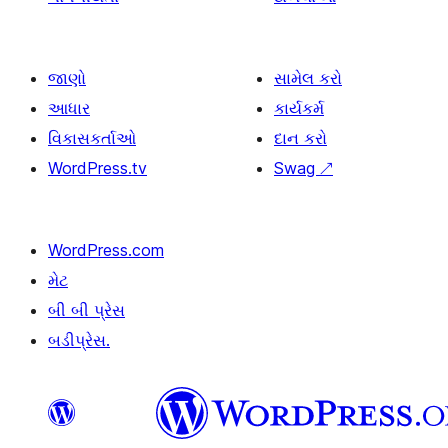
જાણો
સામેલ કરો
આધાર
કાર્યકર્મ
વિકાસકર્તાઓ
દાન કરો
WordPress.tv
Swag
↗
WordPress.com
મેટ
બી બી પ્રેસ
બડીપ્રેસ.