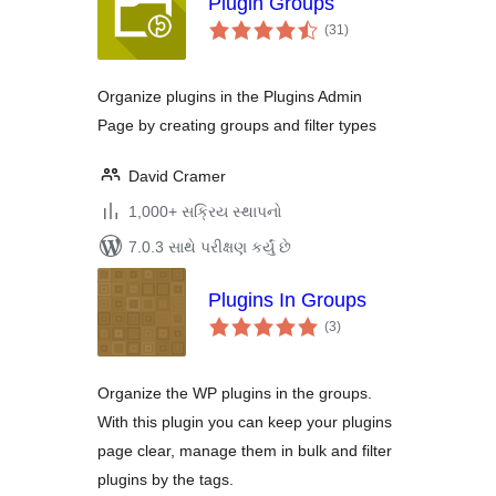
Plugin Groups
કુલ
(31
)
રેટિંગ્સ
Organize plugins in the Plugins Admin
Page by creating groups and filter types
David Cramer
1,000+ સક્રિય સ્થાપનો
7.0.3 સાથે પરીક્ષણ કર્યું છે
Plugins In Groups
કુલ
(3
)
રેટિંગ્સ
Organize the WP plugins in the groups.
With this plugin you can keep your plugins
page clear, manage them in bulk and filter
plugins by the tags.