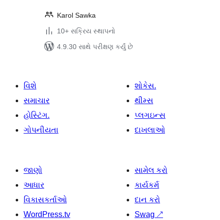
Karol Sawka
10+ સક્રિય સ્થાપનો
4.9.30 સાથે પરીક્ષણ કર્યું છે
વિશે
શોકેસ.
સમાચાર
થીમ્સ
હોસ્ટિંગ.
પ્લગઇન્સ
ગોપનીયતા
દાખલાઓ
જાણો
સામેલ કરો
આધાર
કાર્યકર્મ
વિકાસકર્તાઓ
દાન કરો
WordPress.tv
Swag
↗