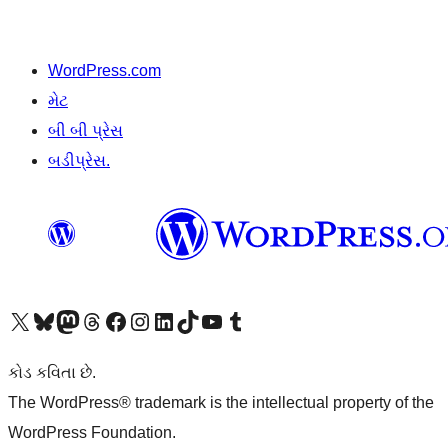
WordPress.com
મેટ
બી બી પ્રેસ
બડીપ્રેસ.
અમારા X (અગાઉ ટ્વિટર) એકાઉન્ટની મુલાકાત લો
અમારા Bluesky એકાઉન્ટની મુલાકાત લો
અમારા માસ્ટોડોન એકાઉન્ટની મુલાકાત લો
અમારા Threads એકાઉન્ટની મુલાકાત લો
અમારા ફેસબુક પેજની મુલાકાત લો
અમારા ઇન્સ્ટાગ્રામ એકાઉન્ટની મુલાકાત લો
અમારા LinkedIn એકાઉન્ટની મુલાકાત લો
અમારા TikTok એકાઉન્ટની મુલાકાત લો
અમારી YouTube ચેનલની મુલાકાત લો
અમારા Tumblr એકાઉન્ટની મુલાકાત લો
કોડ કવિતા છે.
The WordPress® trademark is the intellectual property of the
WordPress Foundation.