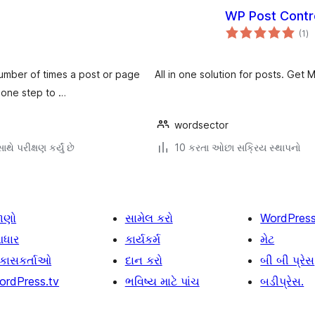
WP Post Contro
કુ
(1
)
રેટ
number of times a post or page
All in one solution for posts. Get 
y one step to …
wordsector
થે પરીક્ષણ કર્યું છે
10 કરતા ઓછા સક્રિય સ્થાપનો
ાણો
સામેલ કરો
WordPres
ધાર
કાર્યકર્મ
મેટ
િકાસકર્તાઓ
દાન કરો
બી બી પ્રેસ
ordPress.tv
ભવિષ્ય માટે પાંચ
બડીપ્રેસ.