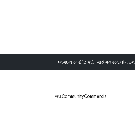
પ્લગઇન સબમિટ કરો
મારું મનપસંદ
લોગ ઇન
બધા
Community
Commercial