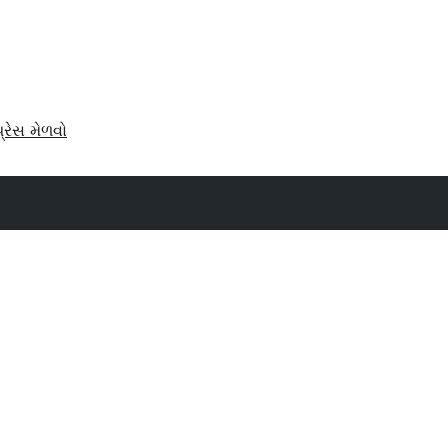
પ્રેસ મેળવો