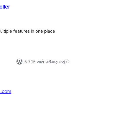
ller
લ
િંગ્સ
Multiple features in one place
5.7.15 સાથે પરીક્ષણ કર્યું છે
s.com