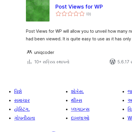
Post Views for WP
કુલ
(0
)
રેટિંગ્સ
Post Views for WP will allow you to unveil how many 
had been viewed. It is quite easy to use as it has onl
uniqcoder
10+ સક્રિય સ્થાપનો
5.6.17 સા
વિશે
શોકેસ.
જ
સમાચાર
થીમ્સ
આ
હોસ્ટિંગ.
પ્લગઇન્સ
વ
ગોપનીયતા
દાખલાઓ
W