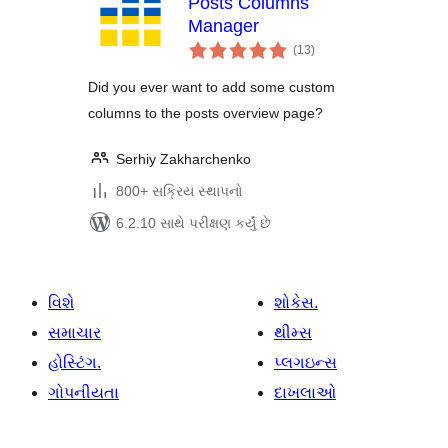
Posts Columns
Manager
કુલ
(13
)
રેટિંગ્સ
Did you ever want to add some custom
columns to the posts overview page?
Serhiy Zakharchenko
800+ સક્રિય સ્થાપનો
6.2.10 સાથે પરીક્ષણ કર્યું છે
વિશે
શોકેસ.
સમાચાર
થીમ્સ
હોસ્ટિંગ.
પ્લગઇન્સ
ગોપનીયતા
દાખલાઓ