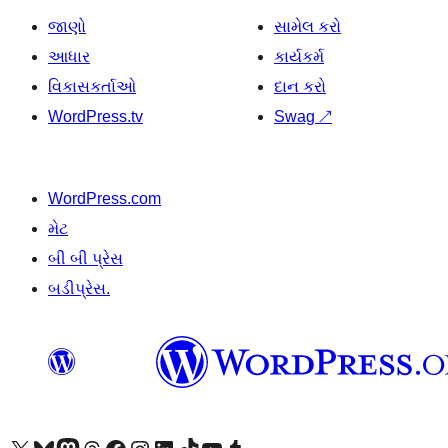
જાણો
સામેલ કરો
આધાર
કાર્યકર્મ
વિકાસકર્તાઓ
દાન કરો
WordPress.tv
Swag
↗
WordPress.com
મેટ
બી બી પ્રેસ
બડીપ્રેસ.